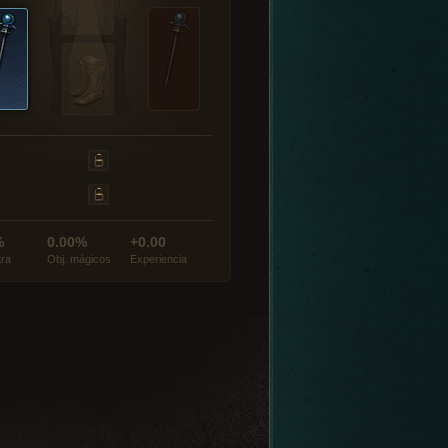
%
0.00%
+0.00
tra
Obj. mágicos
Experiencia