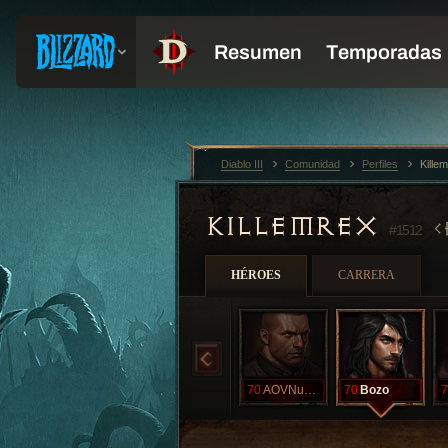
Diablo III
Comunidad
Perfiles
Kille
KILLEMREX
#1512
HÉROES
CARRERA
70
AOVNumpty
70
Bozo
7