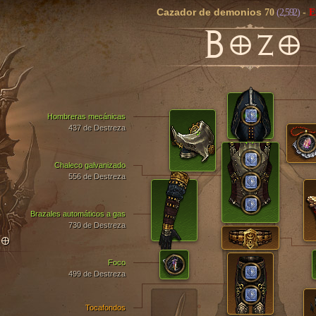
Cazador de demonios
70
(2,592)
-
E
B
OZO
Hombreras mecánicas
437 de Destreza
Chaleco galvanizado
556 de Destreza
Brazales automáticos a gas
730 de Destreza
TO
Foco
499 de Destreza
Tocafondos