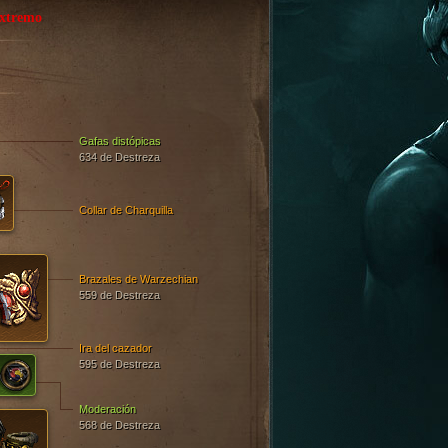
xtremo
Gafas distópicas
634 de Destreza
Collar de Charquilla
Brazales de Warzechian
559 de Destreza
Ira del cazador
595 de Destreza
Moderación
568 de Destreza