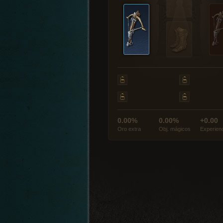
0.00%
0.00%
+0.00
Oro extra
Obj. mágicos
Experien