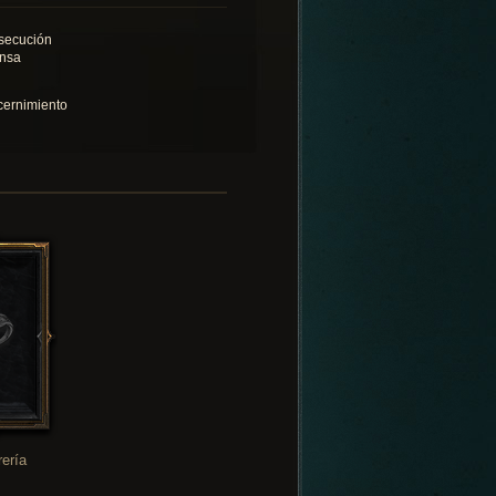
secución
ensa
cernimiento
rería