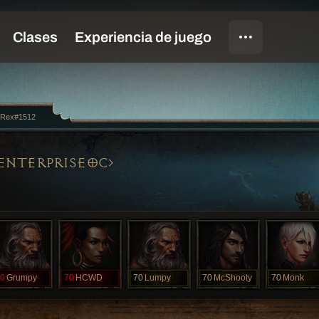
mRex#1512
ENTERPRISEOC
0
Grumpy
70
HCWD
70
Lumpy
70
McShooty
70
Monk