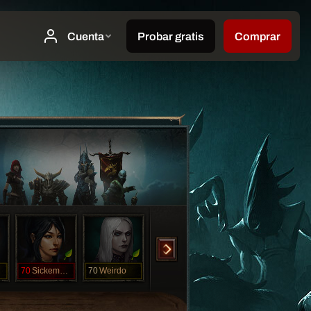
70
SickemRex
70
Weirdo
70
WizFiz
70
ndhndtyhtyh