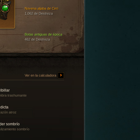
Novena aljaba de Cirri
1,062 de Destreza
Botas antiguas de época
462 de Destreza
Ver en la calculadora
ibillar
bra trashumante
dicta
azón atroz
der sombrío
lizamiento sombrío