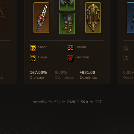
Sanar
Lealtad
Carga
Guardián
167.00%
0.00%
+681.00
0.00
cia
Oro extra
Obj. mágicos
Experiencia
Oro ex
Actualizado el 2 abr. 2026 11:56 p. m. CST