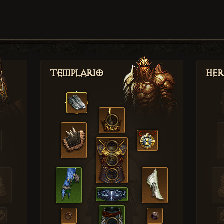
Templario
Her