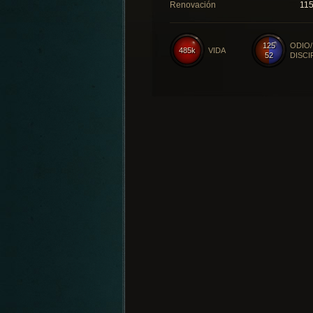
Renovación
11
125
ODIO/
485k
VIDA
52
DISCI