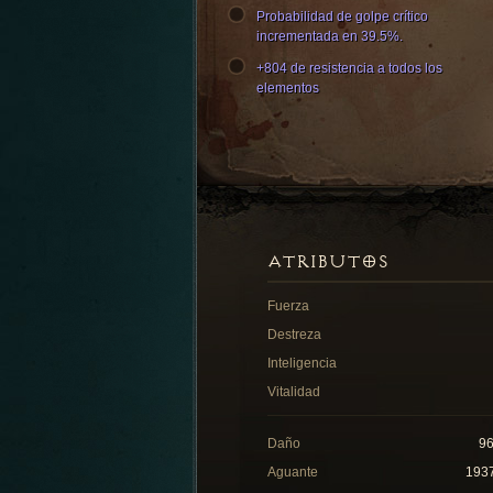
Probabilidad de golpe crítico
incrementada en 39.5%.
+804 de resistencia a todos los
elementos
ATRIBUTOS
Fuerza
Destreza
Inteligencia
Vitalidad
Daño
9
Aguante
193