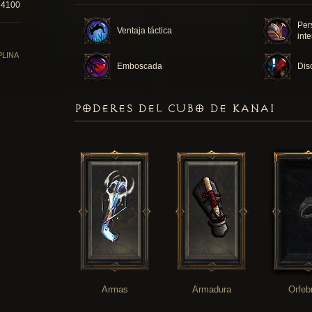
54100
Per
Ventaja táctica
int
PLINA
Emboscada
Dis
PODERES DEL CUBO DE KANAI
Armas
Armadura
Orfeb