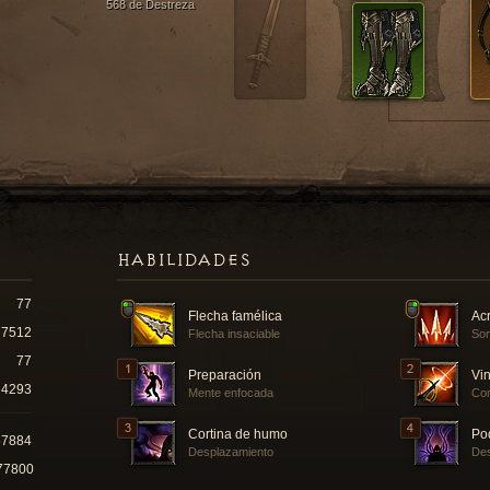
568 de Destreza
HABILIDADES
77
Flecha famélica
Acr
7512
Flecha insaciable
Som
77
Preparación
Vin
4293
Mente enfocada
Cor
Cortina de humo
Po
67884
Desplazamiento
Des
77800