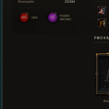
Renovación
251594
PODER
337k
VIDA
121
ARCANO
PODER
Arm