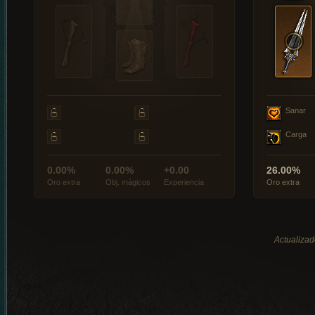
Sanar
Carga
0.00%
0.00%
+0.00
26.00%
Oro extra
Obj. mágicos
Experiencia
Oro extra
Actualizad