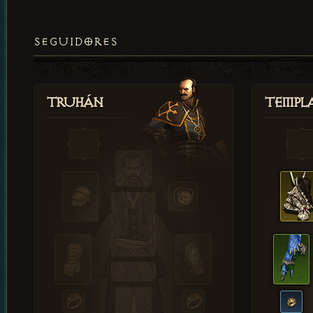
SEGUIDORES
Truhán
Templ