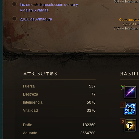
681 de Inteligenc
Incrementa la recolección de oro y
Vida en 5 yardas.
2,016 de Armadura
Cetro inestab
2,228.3 D
737 de Inteligenc
ATRIBUTOS
HABIL
Fuerza
537
Destreza
77
Inteligencia
5076
Vitalidad
3370
Daño
182360
Aguante
3664780