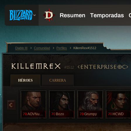
Diablo III
Comunidad
Perfiles
KillemRex#1512
KILLEMREX
ENTERPRISEOC
#1512
HÉROES
CARRERA
70
AOVNumpty
70
Bozo
70
Grumpy
70
HCWD