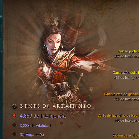
Coloso portad
357 de Inteligenc
Caparazón del al
417 de Inteligenc
Guanteletes de gladiad
730 de Inteligenc
BONOS DE ARMAMENTO
4,859 de Inteligencia
Anillo del latrocinio de Rech
445 de Inteligenc
3,223 de Vitalidad
(0) Engarce(s)
Faldón de la virue