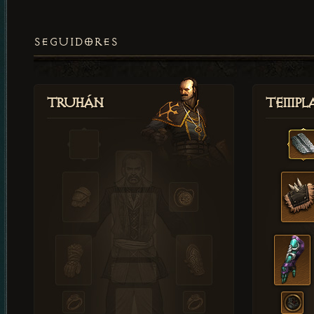
SEGUIDORES
Truhán
Templ