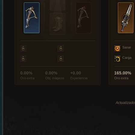
Sanar
Carga
0.00%
0.00%
+0.00
165.00%
Oro extra
Obj. mágicos
Experiencia
Oro extra
Actualizado