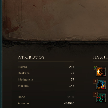
ATRIBUTOS
HABIL
Fuerza
217
Destreza
77
Inteligencia
77
Vitalidad
147
Daño
63.59
Aguante
434920