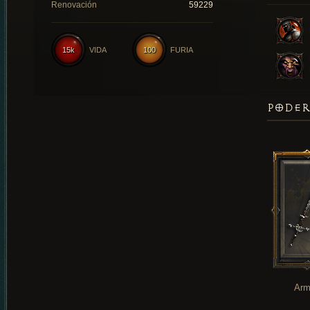
Renovación
59229
15k
VIDA
100
FURIA
PODER
Arm