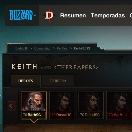
Diablo III
Comunidad
Perfiles
Keith#1693
KEITH
THEREAPERS
#1693
HÉROES
CARRERA
70
BarbSC
70
DreadHC
70
DreadSC
70
MarMultiHC