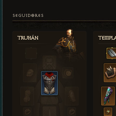
SEGUIDORES
Truhán
Templ