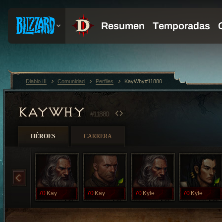
Diablo III
Comunidad
Perfiles
KayWhy#11880
KAYWHY
#11880
HÉROES
CARRERA
70
Kay
70
Kay
70
Kyle
70
Kyle