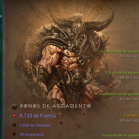
Hombreras de los páram
478 de Fuer
Coraza de los páram
1,480 de Fuer
Guanteletes de los páram
921 de Fuer
BONOS DE ARMAMENTO
9,733 de Fuerza
Crismafer
605 de Fuer
5,554 de Vitalidad
(0) Engarce(s)
Escarcela de los páram