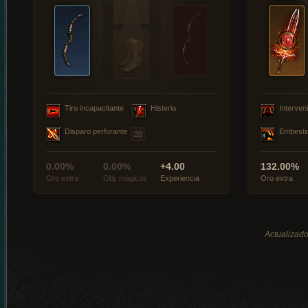
Tiro incapacitante
Histeria
Interveni
Disparo perforante
Embesti
0.00%
0.00%
+4.00
132.00%
Oro extra
Obj. mágicos
Experiencia
Oro extra
Actualizado