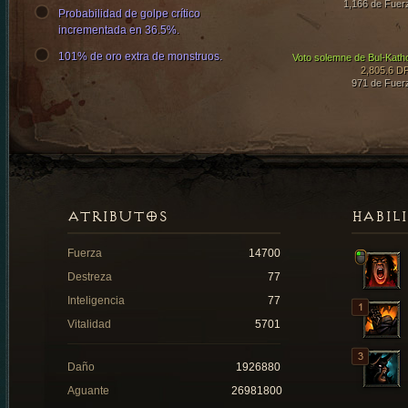
1,166 de Fuer
Probabilidad de golpe crítico
incrementada en 36.5%.
101% de oro extra de monstruos.
Voto solemne de Bul-Kath
2,805.6 D
971 de Fuer
ATRIBUTOS
HABIL
Fuerza
14700
Destreza
77
Inteligencia
77
Vitalidad
5701
Daño
1926880
Aguante
26981800