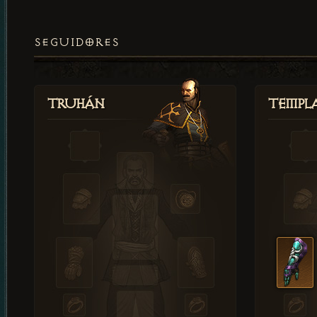
SEGUIDORES
Truhán
Templ