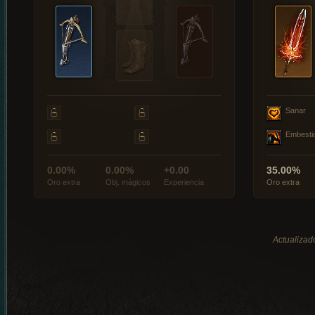
Sanar
Embesti
0.00%
0.00%
+0.00
35.00%
Oro extra
Obj. mágicos
Experiencia
Oro extra
Actualizado