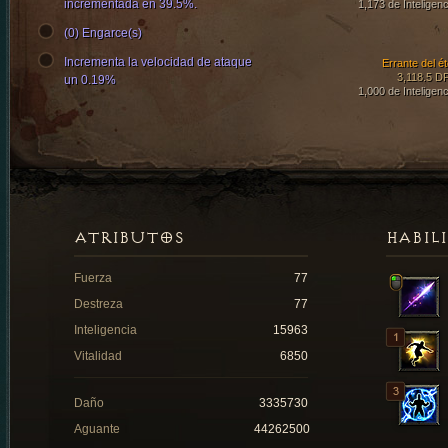
incrementada en 39.5%.
1,173 de Inteligenc
(0) Engarce(s)
Incrementa la velocidad de ataque
Errante del ét
3,118.5 D
un 0.19%
1,000 de Inteligenc
ATRIBUTOS
HABIL
Fuerza
77
Destreza
77
Inteligencia
15963
Vitalidad
6850
Daño
3335730
Aguante
44262500