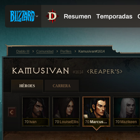
Diablo III
Comunidad
Perfiles
Kamusivan#1614
KAMUSIVAN
REAPER'S
#1614
HÉROES
CARRERA
70
Ivan
70
LouiseEllis
70
MarcusPierce
70
Mazikeen