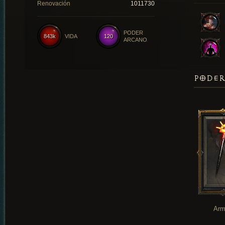
Renovación
1011730
PODER
843k
VIDA
120
ARCANO
PODER
Arm