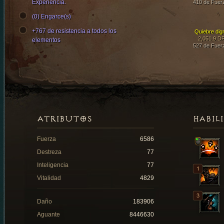
Experiencia.
410 de Fuer
(0) Engarce(s)
+767 de resistencia a todos los
Quiebre dig
2,051.9 D
elementos
527 de Fuer
ATRIBUTOS
HABIL
Fuerza
6586
Destreza
77
Inteligencia
77
Vitalidad
4829
Daño
183906
Aguante
8446630