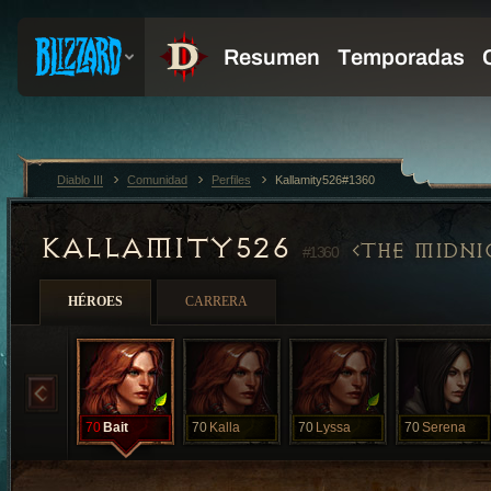
Diablo III
Comunidad
Perfiles
Kallamity526#1360
KALLAMITY526
THE MIDNI
#1360
HÉROES
CARRERA
70
Bait
70
Kalla
70
Lyssa
70
Serena