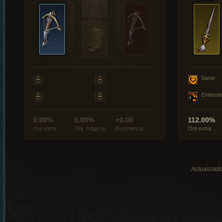
Sanar
Embesti
0.00%
0.00%
+0.00
112.00%
Oro extra
Obj. mágicos
Experiencia
Oro extra
Actualizado