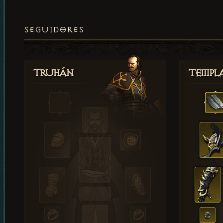
SEGUIDORES
Truhán
Templ