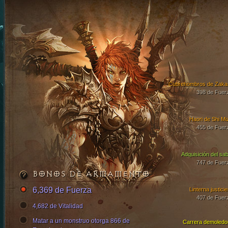
Cubrehombros de Zaka
398 de Fuer
Haori de Shi Mi
455 de Fuer
Adquisición del sab
747 de Fuer
BONOS DE ARMAMENTO
6,369 de Fuerza
Linterna justici
407 de Fuer
4,682 de Vitalidad
Matar a un monstruo otorga 866 de
Carrera demoledo