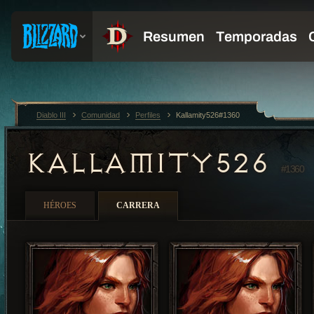
Diablo III
Comunidad
Perfiles
Kallamity526#1360
KALLAMITY526
#1360
HÉROES
CARRERA