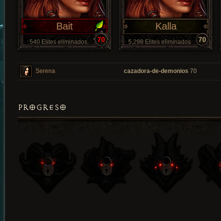
Bait
Kalla
70
70
540 Elites eliminados
5,298 Elites eliminados
Serena
cazadora-de-demonios
70
PROGRESO