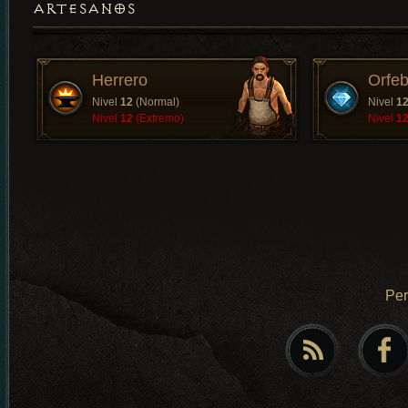
ARTESANOS
Herrero
Orfeb
Nivel
12
(Normal)
Nivel
1
Nivel
12
(Extremo)
Nivel
1
Pe