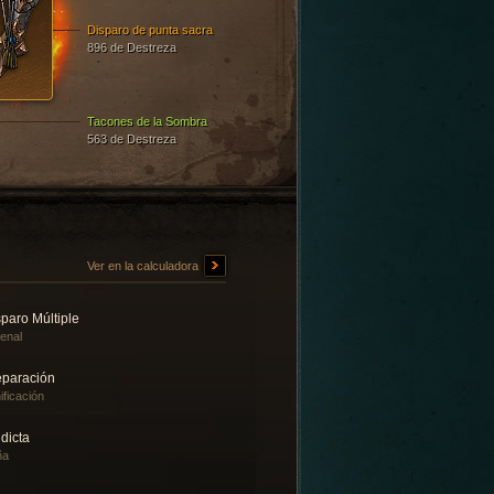
Disparo de punta sacra
896 de Destreza
Tacones de la Sombra
563 de Destreza
Ver en la calculadora
paro Múltiple
enal
eparación
ificación
dicta
ña