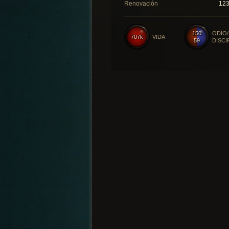
Renovación
12
150
ODIO/
707k
VIDA
59
DISCI