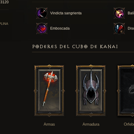
33120
Vindicta sangrienta
Balí
PLINA
Emboscada
Dis
PODERES DEL CUBO DE KANAI
Armas
Armadura
Orfeb