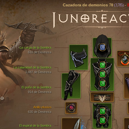
Cazadora de demonios
70
(3,785)
-
J
UNOREAC
La carga de la Sombra
610 de Destreza
La calamidad de la Sombra
1,487 de Destreza
El puño de la Sombra
914 de Destreza
TO
Anillo elusivo
630 de Destreza
El espiral de la Sombra