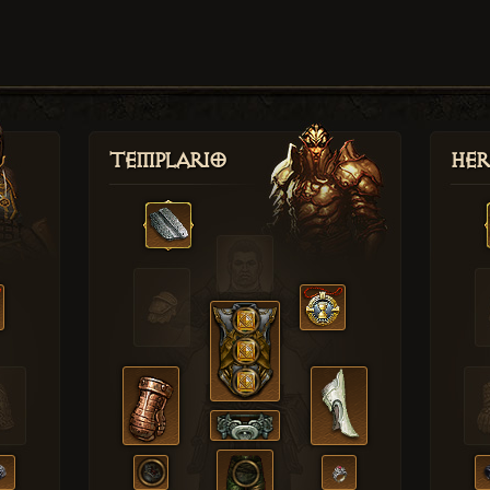
Templario
Her