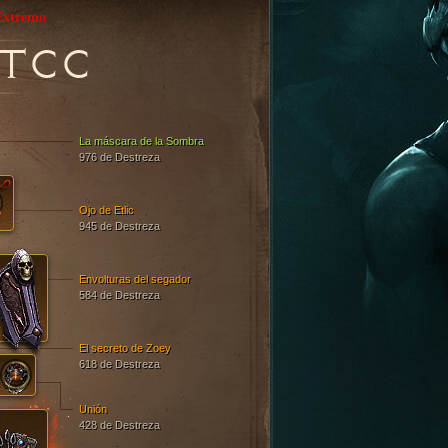
Extremo
TCC
La máscara de la Sombra
976 de Destreza
Ojo de Etlic
945 de Destreza
Envolturas del segador
584 de Destreza
El secreto de Zoey
618 de Destreza
Unión
428 de Destreza