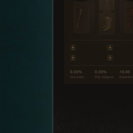
0.00%
0.00%
+0.00
Oro extra
Obj. mágicos
Experien