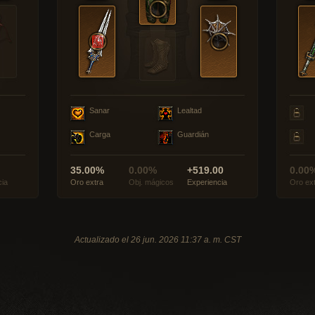
Sanar
Lealtad
Carga
Guardián
35.00%
0.00%
+519.00
0.00
cia
Oro extra
Obj. mágicos
Experiencia
Oro ex
Actualizado el 26 jun. 2026 11:37 a. m. CST