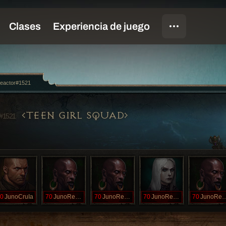
eactor#1521
TEEN GIRL SQUAD
#1521
0
JunoCruIa
70
JunoReacU
70
JunoReacX
70
JunoReacXB
70
JunoRea