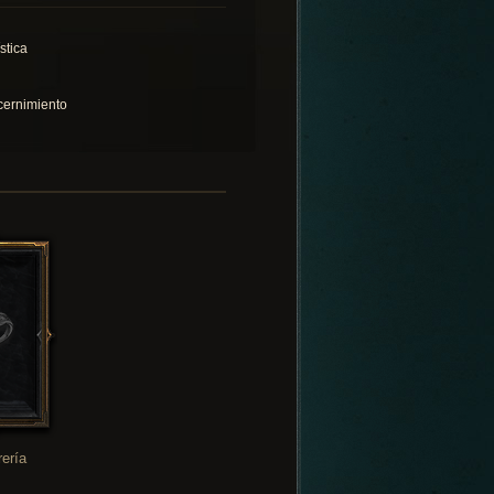
stica
cernimiento
rería