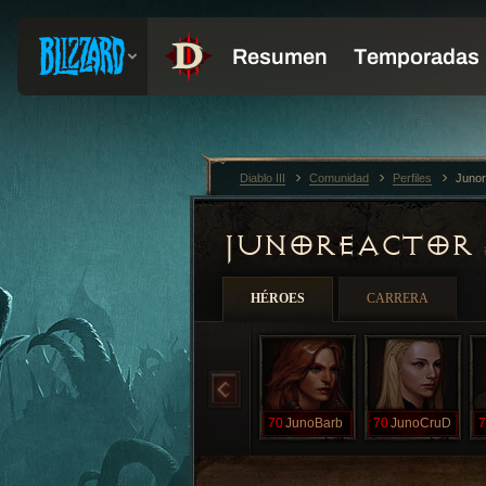
Diablo III
Comunidad
Perfiles
Junor
JUNOREACTOR
HÉROES
CARRERA
70
JunoBarb
70
JunoCruD
7