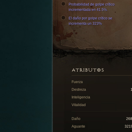
Probabilidad de golpe crítico
incrementada en 41.5%.
El daño por golpe crítico se
incrementa un 323%
ATRIBUTOS
Fuerza
Destreza
Inteligencia
Vitalidad
Daño
26
Aguante
321