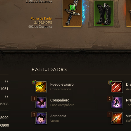
1,191 de Destreza
Punta de Karlei
2,466.9 DPS
992 de Destreza
HABILIDADES
77
Fuego evasivo
Dis
11051
Concentración
Ars
77
Compañero
Pr
6308
Lobo compañero
Ton
Acrobacia
Vin
88090
Volteo
Sa
93900