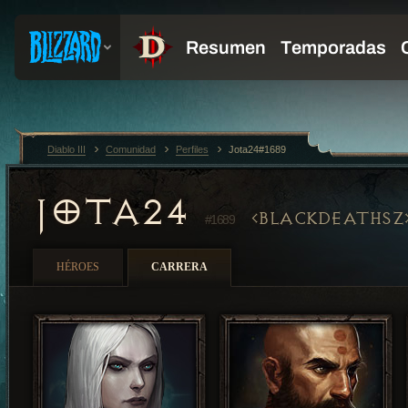
Diablo III
Comunidad
Perfiles
Jota24#1689
JOTA24
BLACKDEATHSZ
#1689
HÉROES
CARRERA