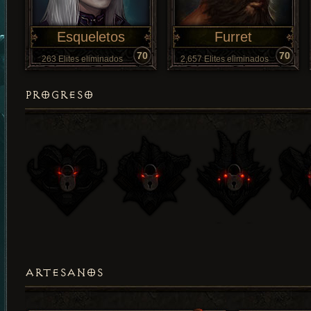
Esqueletos
Furret
70
70
263 Elites eliminados
2,657 Elites eliminados
PROGRESO
ARTESANOS