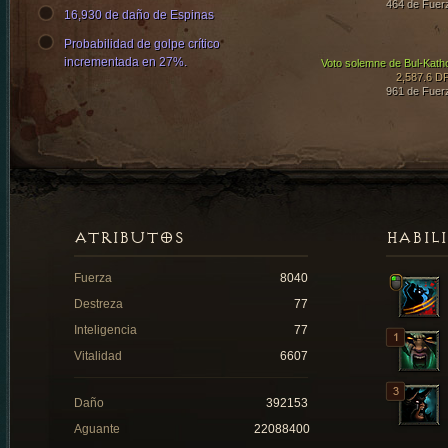
464 de Fuer
16,930 de daño de Espinas
Probabilidad de golpe crítico
incrementada en 27%.
Voto solemne de Bul-Kath
2,587.6 D
961 de Fuer
ATRIBUTOS
HABIL
Fuerza
8040
Destreza
77
Inteligencia
77
Vitalidad
6607
Daño
392153
Aguante
22088400