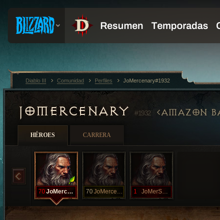
Diablo III
Comunidad
Perfiles
JoMercenary#1932
JOMERCENARY
AMAZON B
#1932
HÉROES
CARRERA
70
JoMercenaryH
70
JoMercenaryS
1
JoMerSugal