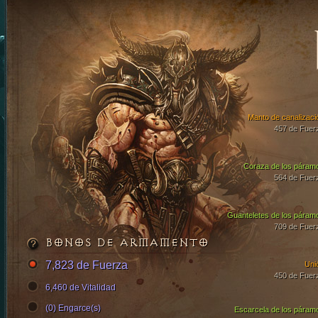
Manto de canalizaci
457 de Fuer
Coraza de los páram
564 de Fuer
Guanteletes de los páram
709 de Fuer
BONOS DE ARMAMENTO
7,823 de Fuerza
Uni
450 de Fuer
6,460 de Vitalidad
(0) Engarce(s)
Escarcela de los páram