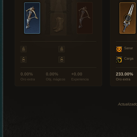
Sanar
Carga
0.00%
0.00%
+0.00
233.00%
Oro extra
Obj. mágicos
Experiencia
Oro extra
Actualizado