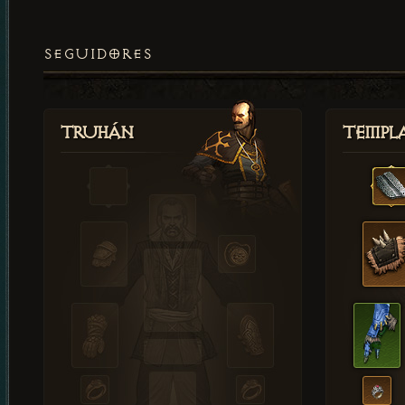
SEGUIDORES
Truhán
Templ