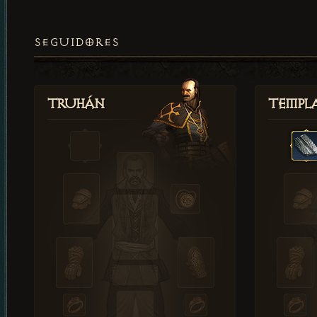
SEGUIDORES
Truhán
Templ