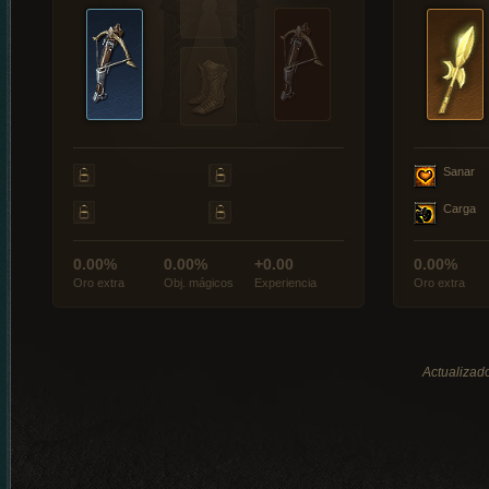
Sanar
Carga
0.00%
0.00%
+0.00
0.00%
Oro extra
Obj. mágicos
Experiencia
Oro extra
Actualizado