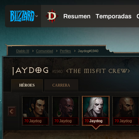
Diablo III
Comunidad
Perfiles
Jaydog#1940
JAYDOG
THE MISFIT CREW
#1940
HÉROES
CARRERA
70
Jaydog
70
Jaydog
70
Jaydog
70
Jaydog