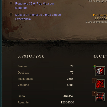
554 de Inteligenc
Regenera 32,647 de Vida por
segundo
Matar a un monstruo otorga 758 de
Pico funerar
2,736.5 D
Experiencia.
1,000 de Inteligenc
ATRIBUTOS
HABIL
Fuerza
77
Destreza
77
Inteligencia
7555
Vitalidad
4386
Daño
464452
Aguante
12364500