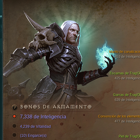
Manto de canalizaci
453 de Inteligenc
Escamas de Trag'O
425 de Inteligenc
Garras de Trag'O
639 de Inteligenc
BONOS DE ARMAMENTO
7,338 de Inteligencia
Convención de los element
477 de Inteligenc
4,239 de Vitalidad
(10) Engarce(s)
Piel de Trag'O