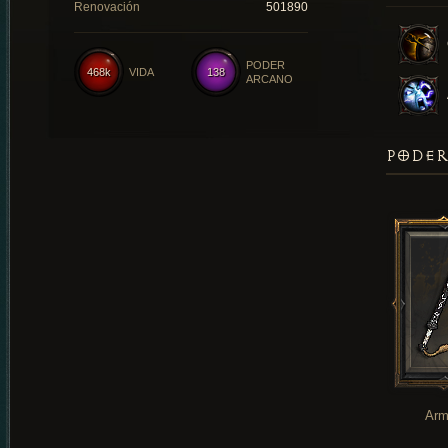
Renovación
501890
PODER
468k
VIDA
138
ARCANO
PODER
Arm