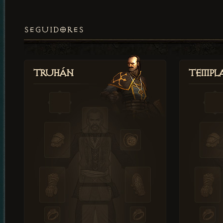
SEGUIDORES
Truhán
Templ