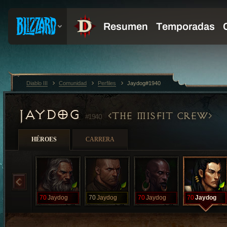
Diablo III
Comunidad
Perfiles
Jaydog#1940
JAYDOG
THE MISFIT CREW
#1940
HÉROES
CARRERA
70
Jaydog
70
Jaydog
70
Jaydog
70
Jaydog