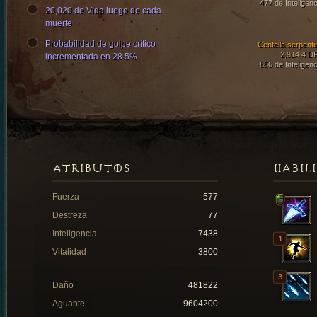
477 de Inteligenc
20,020 de Vida luego de cada
muerte
Probabilidad de golpe crítico
Centella serpenti
2,914.4 D
incrementada en 28.5%.
856 de Inteligenc
ATRIBUTOS
HABIL
Fuerza
577
Destreza
77
Inteligencia
7438
Vitalidad
3800
Daño
481822
Aguante
9604200