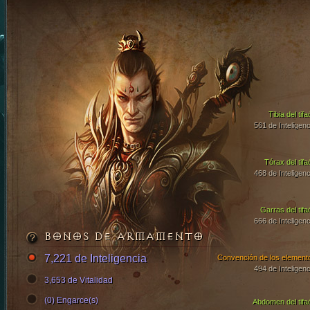
Tibia del tif
561 de Inteligenc
Tórax del tifa
468 de Inteligenc
Garras del tifa
666 de Inteligenc
BONOS DE ARMAMENTO
7,221 de Inteligencia
Convención de los element
494 de Inteligenc
3,653 de Vitalidad
(0) Engarce(s)
Abdomen del tifa