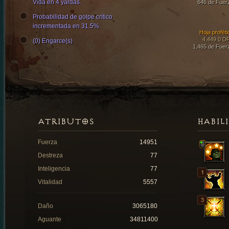
Vida en 4 yardas.
646 de Fuer
Probabilidad de golpe crítico
incrementada en 31.5%.
Hoja proféti
4,449.0 D
(0) Engarce(s)
1,465 de Fuer
ATRIBUTOS
HABIL
Fuerza
14951
Destreza
77
Inteligencia
77
Vitalidad
5557
Daño
3065180
Aguante
34811400