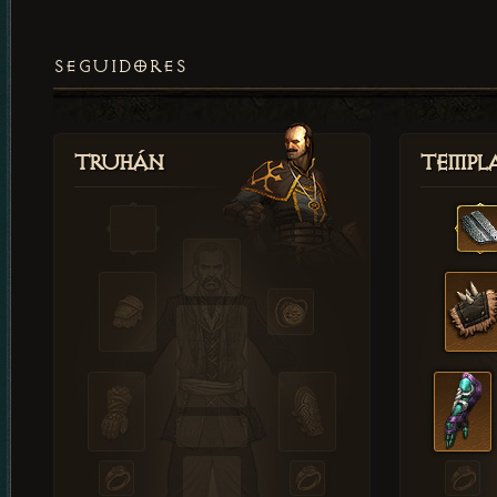
SEGUIDORES
Truhán
Templ