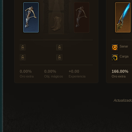
Sanar
Carga
0.00%
0.00%
+0.00
166.00%
Oro extra
Obj. mágicos
Experiencia
Oro extra
Actualizado