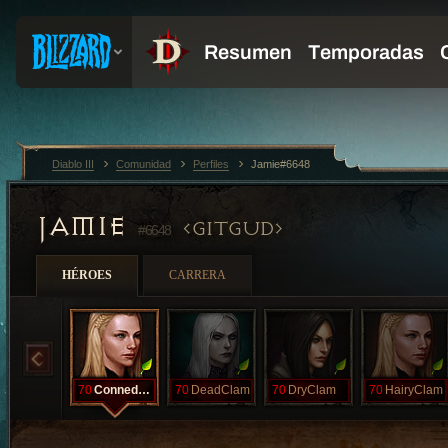
Diablo III
Comunidad
Perfiles
Jamie#6648
JAMIE
GITGUD
#6648
HÉROES
CARRERA
70
ConnedClam
70
DeadClam
70
DryClam
70
HairyClam