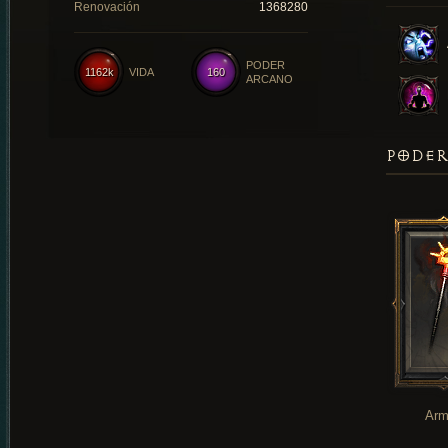
Renovación
1368280
PODER
1162k
VIDA
160
ARCANO
PODER
Arm