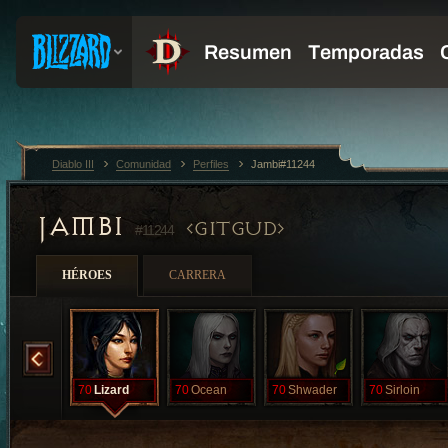
Diablo III
Comunidad
Perfiles
Jambi#11244
JAMBI
GITGUD
#11244
HÉROES
CARRERA
Jim
70
Lizard
70
Ocean
70
Shwader
70
Sirloin