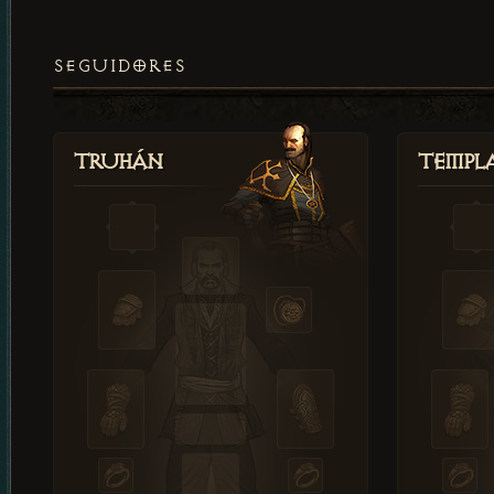
SEGUIDORES
Truhán
Templ