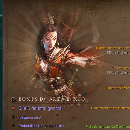
Cubrehombros de Zaka
650 de Inteligenc
Cota de ceni
840 de Inteligenc
Guanteletes pétre
BONOS DE ARMAMENTO
5,885 de Inteligencia
Convención de los element
(0) Engarce(s)
Probabilidad de golpe crítico
Malla de combate de Blackthor