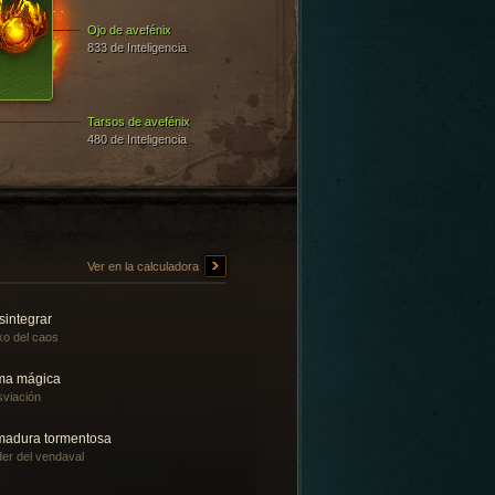
Ojo de avefénix
833 de Inteligencia
Tarsos de avefénix
480 de Inteligencia
Ver en la calculadora
sintegrar
o del caos
ma mágica
viación
madura tormentosa
er del vendaval