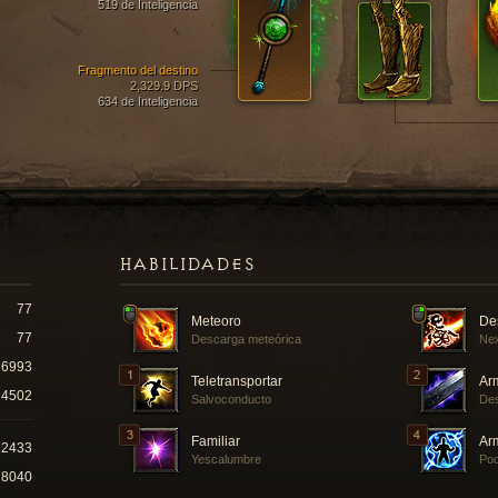
519 de Inteligencia
Fragmento del destino
2,329.9 DPS
634 de Inteligencia
HABILIDADES
77
Meteoro
De
77
Descarga meteórica
Nex
6993
Teletransportar
Ar
4502
Salvoconducto
Des
Familiar
Ar
12433
Yescalumbre
Pod
78040