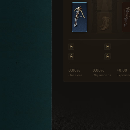
0.00%
0.00%
+0.00
Oro extra
Obj. mágicos
Experien