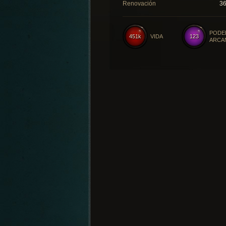
Renovación
3
PODE
451k
VIDA
123
ARCA