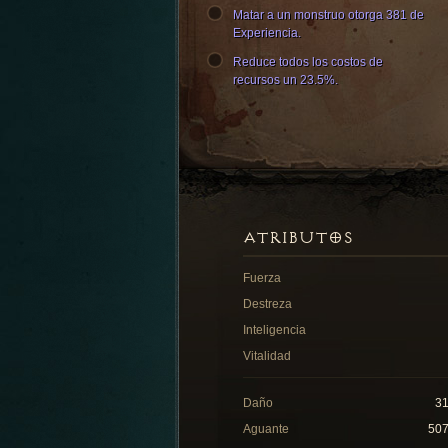
Matar a un monstruo otorga 381 de
Experiencia.
Reduce todos los costos de
recursos un 23.5%.
ATRIBUTOS
Fuerza
Destreza
Inteligencia
Vitalidad
Daño
3
Aguante
50