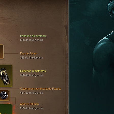
Penacho de avefénix
698 de Inteligencia
Ess de Johan
311 de Inteligencia
Cadenas resistentes
368 de Inteligencia
Cadena extraordinaria de Fazula
417 de Inteligencia
Adarve fatídico
203 de Inteligencia