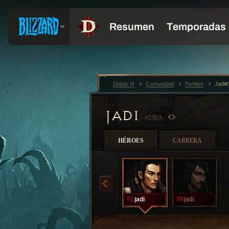
Diablo III
Comunidad
Perfiles
Jadi#
JADI
#1963
HÉROES
CARRERA
70
jadi
70
jadi