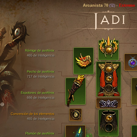
Arcanista
70
(92)
-
Extremo
J
ADI
Rémige de avefénix
465 de Inteligencia
Pecho de avefénix
717 de Inteligencia
Espolones de avefénix
666 de Inteligencia
TO
Convención de los elementos
465 de Inteligencia
Plumón de avefénix