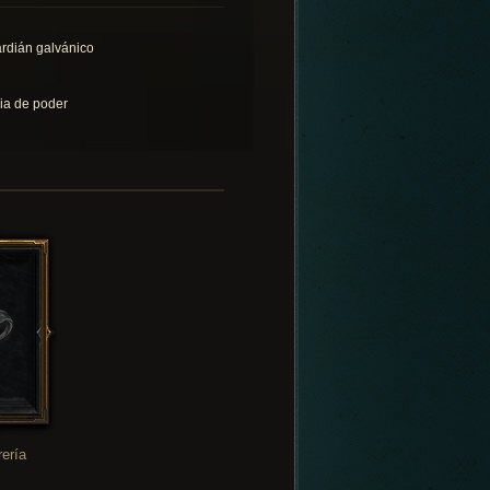
rdián galvánico
ia de poder
rería