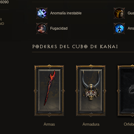
66090
Anomalía inestable
Gua
R
NO
Fugacidad
Ans
PODERES DEL CUBO DE KANAI
Armas
Armadura
Orfeb