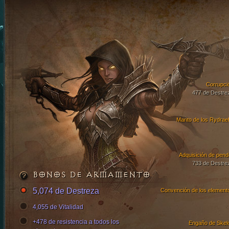
Corrupci
477 de Destre
Manto de los Rydrae
Adquisición de pend
733 de Destre
BONOS DE ARMAMENTO
5,074 de Destreza
Convención de los element
4,055 de Vitalidad
+478 de resistencia a todos los
Engaño de Skel