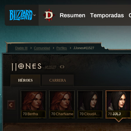
Diablo III
Comunidad
Perfiles
JJones#11527
JJONES
#11527
HÉROES
CARRERA
70
Bertha
70
CharName
70
CloudAAAAAAA
70
JJLJ