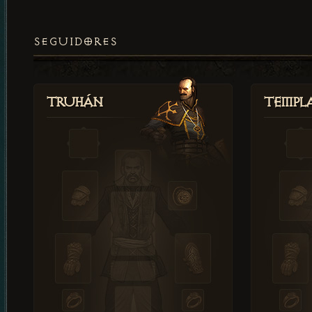
SEGUIDORES
Truhán
Templ