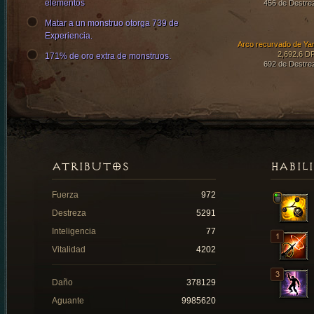
elementos
456 de Destre
Matar a un monstruo otorga 739 de
Experiencia.
Arco recurvado de Ya
2,692.6 D
171% de oro extra de monstruos.
692 de Destre
ATRIBUTOS
HABIL
Fuerza
972
Destreza
5291
Inteligencia
77
Vitalidad
4202
Daño
378129
Aguante
9985620