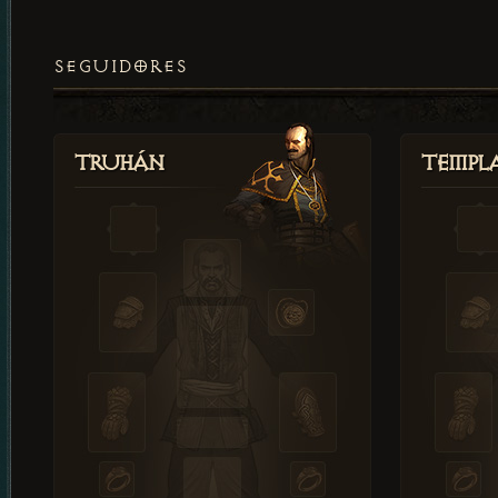
SEGUIDORES
Truhán
Templ