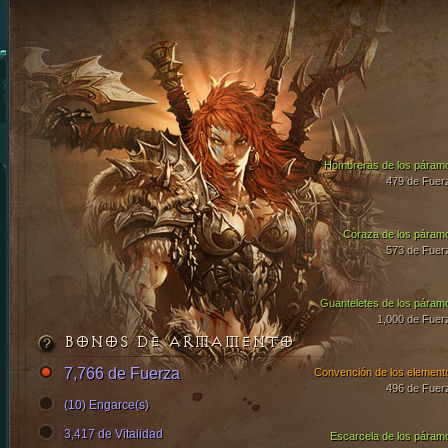
Hombreras de los páram
479 de Fuer
Coraza de los páram
573 de Fuer
Guanteletes de los páram
1,000 de Fuer
BONOS DE ARMAMENTO
7,766 de Fuerza
Convención de los element
496 de Fuer
(10) Engarce(s)
3,417 de Vitalidad
Escarcela de los páram