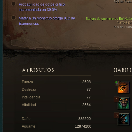
479 de Fuer
Probabilidad de golpe crítico
incrementada en 39.5%.
Matar a un monstruo otorga 912 de
Sangre de guerrero de Bul-Kath
2,879.6 D
Experiencia.
906 de Fuer
ATRIBUTOS
HABIL
Fuerza
8608
Destreza
77
Inteligencia
77
Vitalidad
3564
Daño
885500
Aguante
12874200