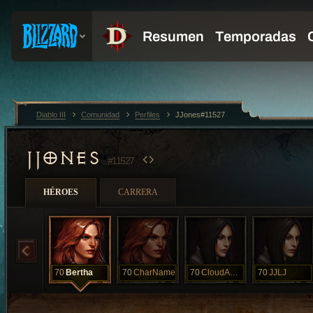
Diablo III
Comunidad
Perfiles
JJones#11527
JJONES
#11527
HÉROES
CARRERA
70
Bertha
70
CharName
70
CloudAAAAAAA
70
JJLJ