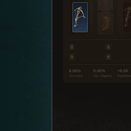
0.00%
0.00%
+0.00
Oro extra
Obj. mágicos
Experien