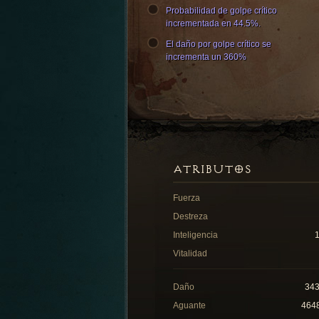
Probabilidad de golpe crítico
incrementada en 44.5%.
El daño por golpe crítico se
incrementa un 360%
ATRIBUTOS
Fuerza
Destreza
Inteligencia
Vitalidad
Daño
34
Aguante
464