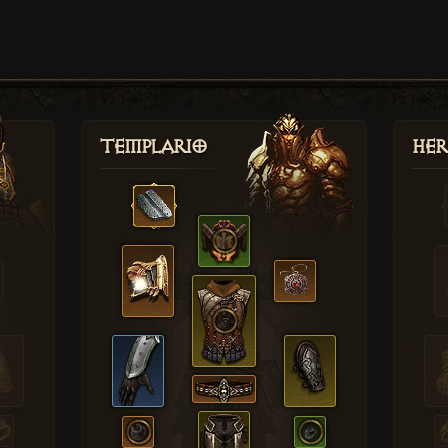
Templario
Her