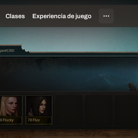
gan#1350
0
Flucky
70
Flux