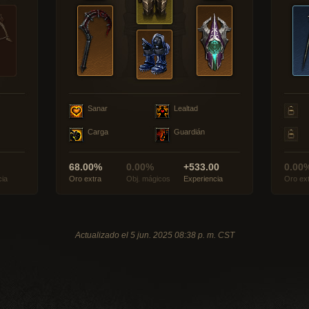
Sanar
Lealtad
Carga
Guardián
68.00%
0.00%
+533.00
0.00
cia
Oro extra
Obj. mágicos
Experiencia
Oro ex
Actualizado el 5 jun. 2025 08:38 p. m. CST