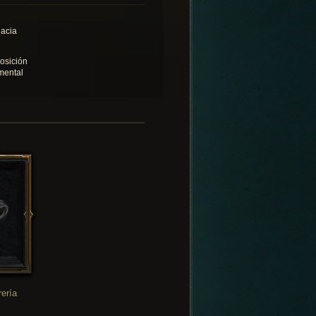
acia
osición
mental
rería