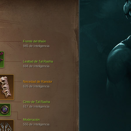
H
Frente del tifaón
945 de Inteligencia
Lealtad de Tal Rasha
694 de Inteligencia
Necedad de Ranslor
626 de Inteligencia
Cinto de Tal Rasha
617 de Inteligencia
Moderación
555 de Inteligencia