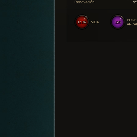
Renovación
9
PODE
1218k
VIDA
126
ARCA