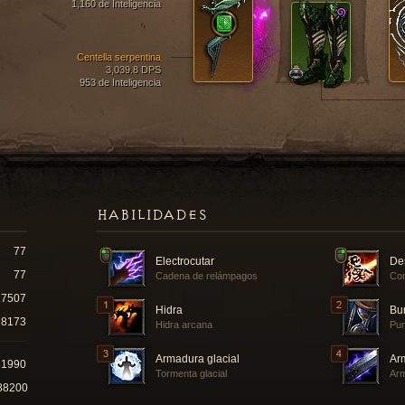
1,160 de Inteligencia
Centella serpentina
3,039.8 DPS
953 de Inteligencia
HABILIDADES
77
Electrocutar
De
77
Cadena de relámpagos
Con
17507
Hidra
Bu
8173
Hidra arcana
Pun
Armadura glacial
Ar
31990
Tormenta glacial
Arm
88200