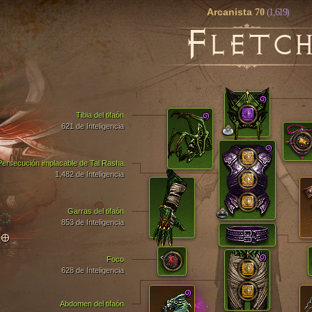
Arcanista
70
(1,619)
F
LETC
Tibia del tifaón
621 de Inteligencia
Persecución implacable de Tal Rasha
1,482 de Inteligencia
Garras del tifaón
853 de Inteligencia
TO
Foco
628 de Inteligencia
Abdomen del tifaón