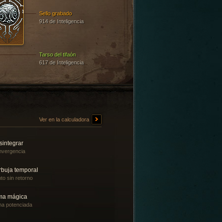
Sello grabado
914 de Inteligencia
Tarso del tifaón
617 de Inteligencia
Ver en la calculadora
sintegrar
vergencia
rbuja temporal
to sin retorno
ma mágica
a potenciada