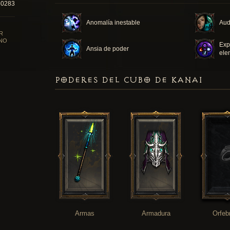
50283
Anomalía inestable
Aud
R
NO
Exp
Ansia de poder
ele
PODERES DEL CUBO DE KANAI
Armas
Armadura
Orfeb