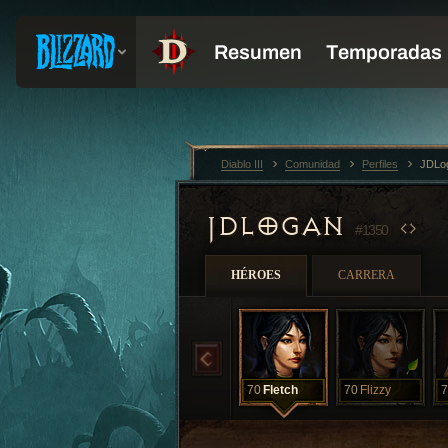
Diablo III
Comunidad
Perfiles
JDLo
JDLOGAN
#1350
HÉROES
CARRERA
70
Fletch
70
Flizzy
7