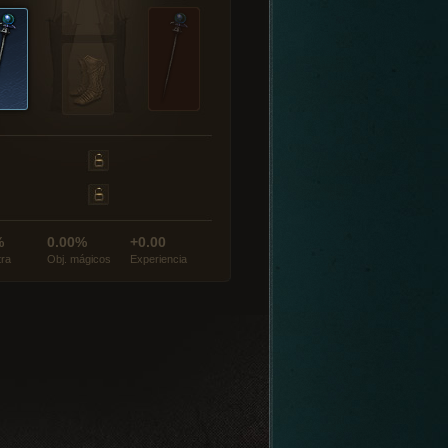
%
0.00%
+0.00
tra
Obj. mágicos
Experiencia