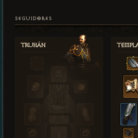
SEGUIDORES
Truhán
Templ