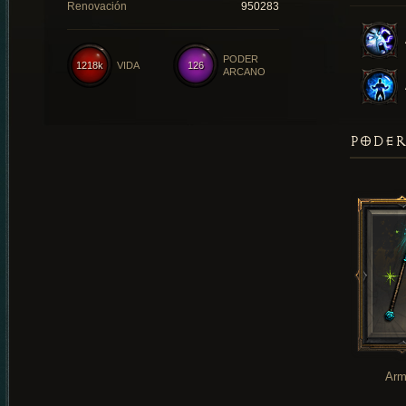
Renovación
950283
PODER
1218k
VIDA
126
ARCANO
PODER
Arm