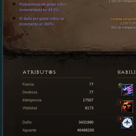
1,160 de Inteligenc
Probabilidad de golpe crítico
incrementada en 44.5%.
El daño por golpe crítico se
Centella serpenti
3,039.8 D
incrementa un 360%
953 de Inteligenc
ATRIBUTOS
HABIL
Fuerza
77
Destreza
77
Inteligencia
17507
Vitalidad
8173
Daño
3431990
Aguante
46488200