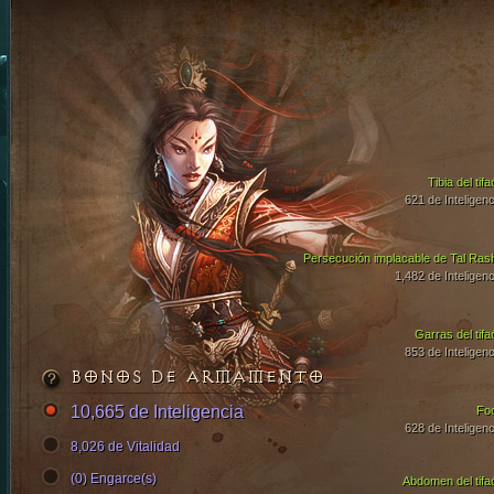
Tibia del tif
621 de Inteligenc
Persecución implacable de Tal Ras
1,482 de Inteligenc
Garras del tifa
853 de Inteligenc
BONOS DE ARMAMENTO
10,665 de Inteligencia
Fo
628 de Inteligenc
8,026 de Vitalidad
(0) Engarce(s)
Abdomen del tifa