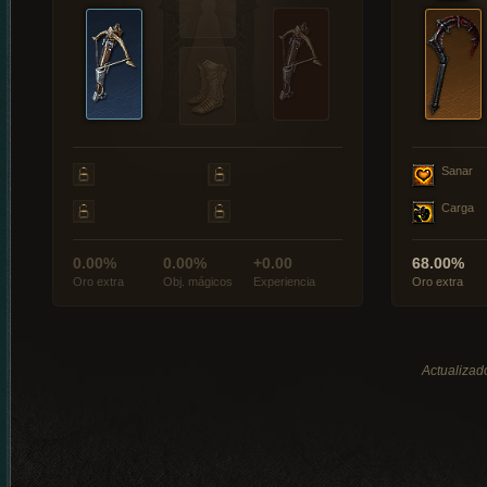
Sanar
Carga
0.00%
0.00%
+0.00
68.00%
Oro extra
Obj. mágicos
Experiencia
Oro extra
Actualizado