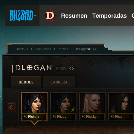
Diablo III
Comunidad
Perfiles
JDLogan#1350
JDLOGAN
#1350
HÉROES
CARRERA
70
Fletch
70
Flizzy
70
Flucky
70
Flux