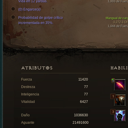
Vida en 12 yardas.
1,003 de Fuer
(0) Engarce(s)
Probabilidad de golpe crítico
Mangual de car
3,272.3 D
incrementada en 35%.
1,044 de Fuer
ATRIBUTOS
HABIL
Fuerza
11420
Destreza
77
Inteligencia
77
Vitalidad
6427
Daño
1036630
Aguante
21491600