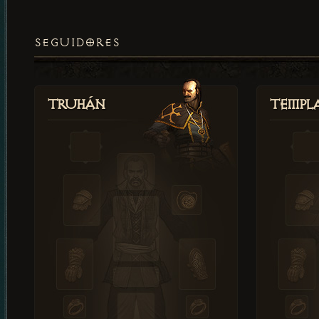
SEGUIDORES
Truhán
Templ