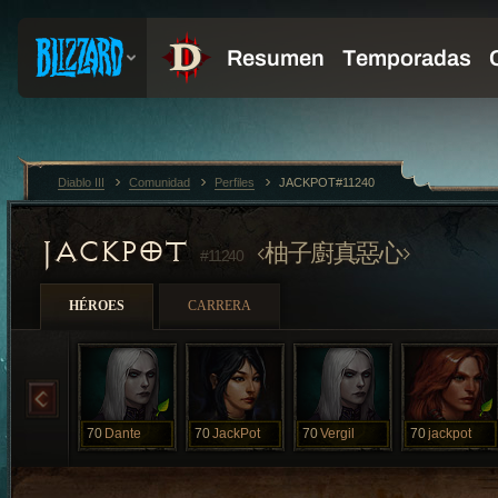
Diablo III
Comunidad
Perfiles
JACKPOT#11240
JACKPOT
柚子廚真惡心
#11240
HÉROES
CARRERA
70
Dante
70
JackPot
70
Vergil
70
jackpot