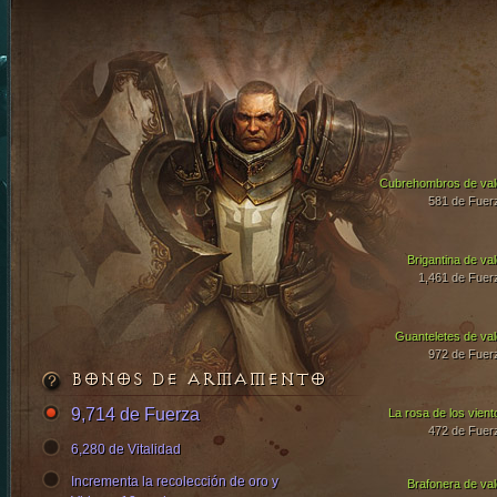
Cubrehombros de val
581 de Fuer
Brigantina de val
1,461 de Fuer
Guanteletes de val
972 de Fuer
BONOS DE ARMAMENTO
9,714 de Fuerza
La rosa de los vient
472 de Fuer
6,280 de Vitalidad
Incrementa la recolección de oro y
Brafonera de val