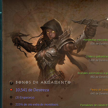
Hombreras mecánic
630 de Destre
Chaleco galvaniza
1,490 de Destre
Brazales automáticos a g
862 de Destre
BONOS DE ARMAMENTO
10,541 de Destreza
Piedra de Jord
640 de Destre
(3) Engarce(s)
215% de oro extra de monstruos.
Pantalones de cátodo fr