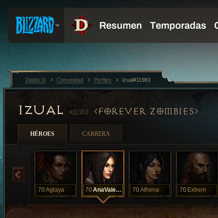
Diablo III
Comunidad
Perfiles
Izual#11983
IZUAL
FOREVER ZOMBIES
#11983
HÉROES
CARRERA
70
Aglaya
70
AnaValerious
70
Athena
70
Extrem