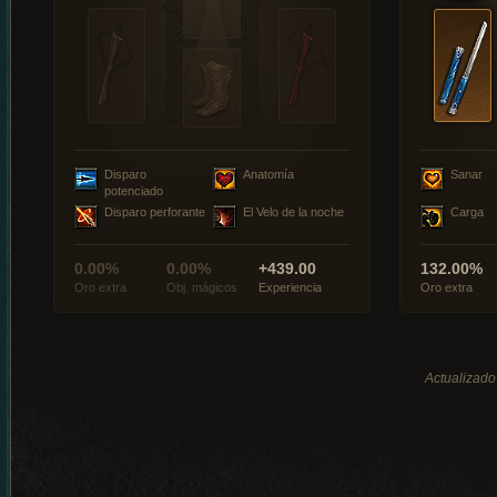
Disparo
Anatomía
Sanar
potenciado
Disparo perforante
El Velo de la noche
Carga
0.00%
0.00%
+439.00
132.00%
Oro extra
Obj. mágicos
Experiencia
Oro extra
Actualizado