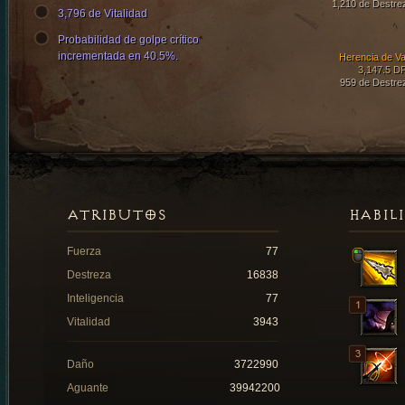
1,210 de Destre
3,796 de Vitalidad
Probabilidad de golpe crítico
incrementada en 40.5%.
Herencia de Va
3,147.5 D
959 de Destre
ATRIBUTOS
HABIL
Fuerza
77
Destreza
16838
Inteligencia
77
Vitalidad
3943
Daño
3722990
Aguante
39942200