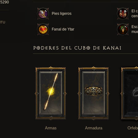
35290
El 
Pies ligeros
cen
ITU
Esc
Fanal de Ytar
mue
PODERES DEL CUBO DE KANAI
Armas
Armadura
Orfeb