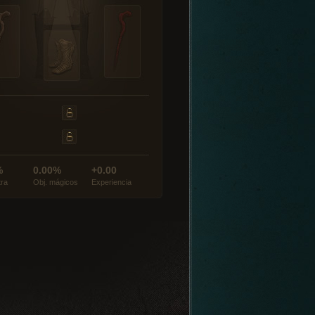
%
0.00%
+0.00
tra
Obj. mágicos
Experiencia