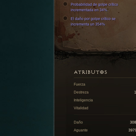
Probabilidad de golpe crítico
incrementada en 34%.
El daño por golpe crítico se
incrementa un 354%
ATRIBUTOS
Fuerza
Destreza
Inteligencia
Vitalidad
Daño
30
Aguante
397