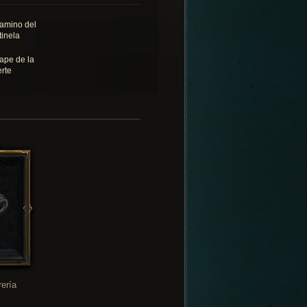
camino del
tinela
ape de la
rte
rería