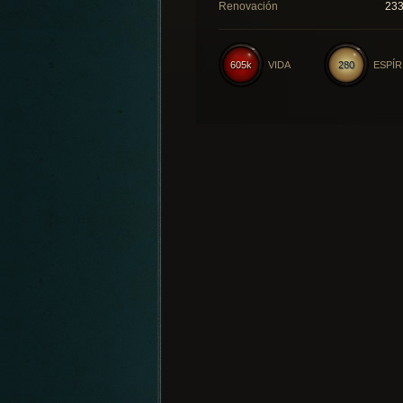
Renovación
23
605k
VIDA
280
ESPÍR