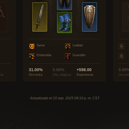
Sanar
Lealtad
Embestida
Guardián
31.00%
0.00%
+598.00
0.00
cia
Oro extra
Obj. mágicos
Experiencia
Oro ex
Actualizado el 10 sep. 2025 09:10 p. m. CST