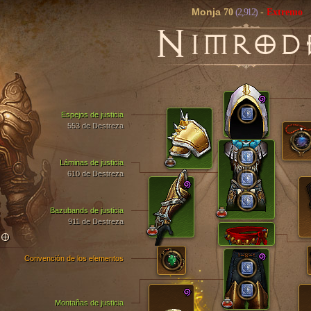
Monja
70
(2,912)
-
Extremo
N
IMROD
Espejos de justicia
553 de Destreza
Láminas de justicia
610 de Destreza
Bazubands de justicia
911 de Destreza
TO
Convención de los elementos
Montañas de justicia