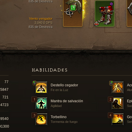
635 de Destreza
Viento vengador
3,040.0 DPS
835 de Destreza
HABILIDADES
77
Destello cegador
Ac
15847
Fe en la Luz
Alu
721
Mantra de salvación
Epi
4723
Agilidad
Sud
Torbellino
Go
89540
Tormenta de fuego
Sen
91300