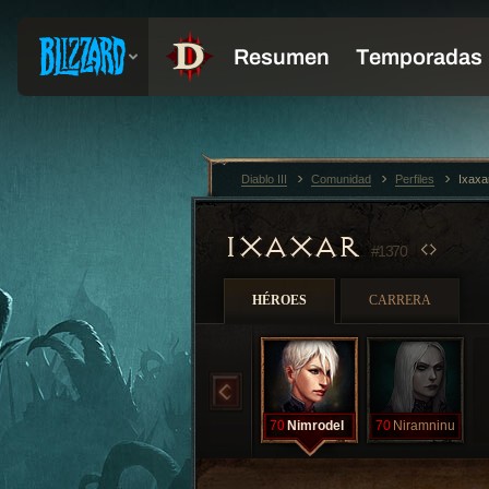
Diablo III
Comunidad
Perfiles
Ixaxa
IXAXAR
#1370
HÉROES
CARRERA
70
Nimrodel
70
Niramninu