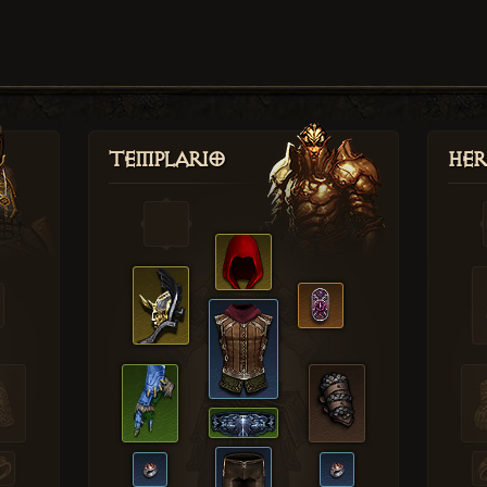
Templario
Her