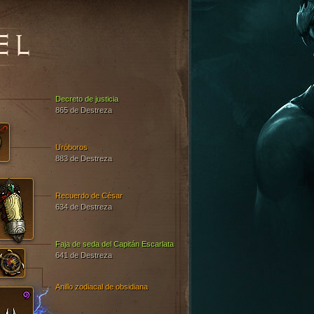
EL
Decreto de justicia
865 de Destreza
Uróboros
883 de Destreza
Recuerdo de César
634 de Destreza
Faja de seda del Capitán Escarlata
641 de Destreza
Anillo zodiacal de obsidiana