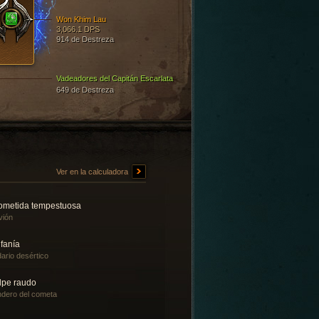
Won Khim Lau
3,066.1 DPS
914 de Destreza
Vadeadores del Capitán Escarlata
649 de Destreza
Ver en la calculadora
ometida tempestuosa
vión
fanía
ario desértico
lpe raudo
dero del cometa