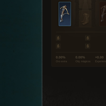
0.00%
0.00%
+0.00
Oro extra
Obj. mágicos
Experien