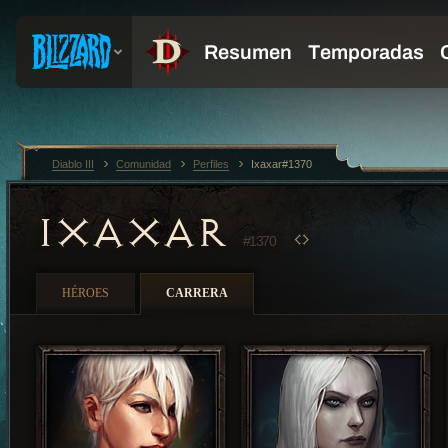
Diablo III
Comunidad
Perfiles
Ixaxar#1370
IXAXAR
#1370
HÉROES
CARRERA