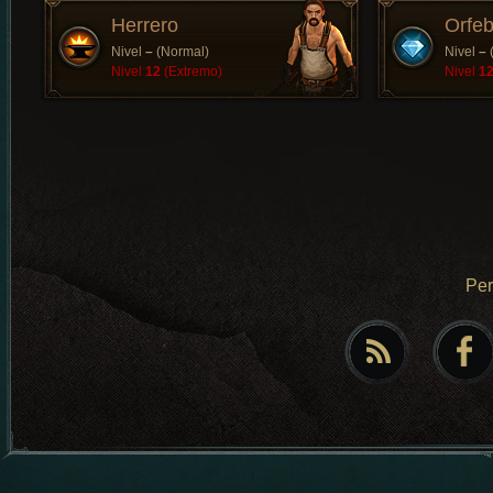
Herrero
Orfeb
Nivel
–
(Normal)
Nivel
–
Nivel
12
(Extremo)
Nivel
1
Pe