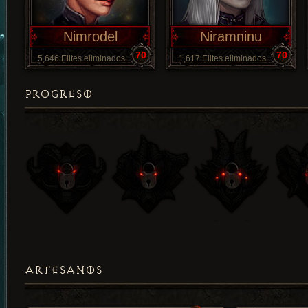
Nimrodel
Niramninu
70
70
5,646 Elites eliminados
1,617 Elites eliminados
PROGRESO
ARTESANOS