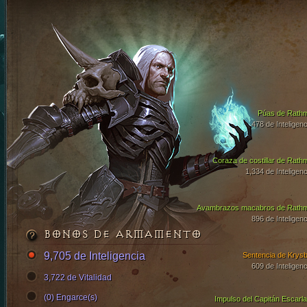
Púas de Rath
478 de Inteligenc
Coraza de costillar de Rath
1,334 de Inteligenc
Avambrazos macabros de Rath
896 de Inteligenc
BONOS DE ARMAMENTO
9,705 de Inteligencia
Sentencia de Krysb
609 de Inteligenc
3,722 de Vitalidad
(0) Engarce(s)
Impulso del Capitán Escarla