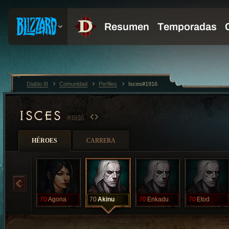
Diablo III
Comunidad
Perfiles
Isces#1916
ISCES
#1916
HÉROES
CARRERA
70
Agona
70
Akinu
70
Enkadu
70
Etod