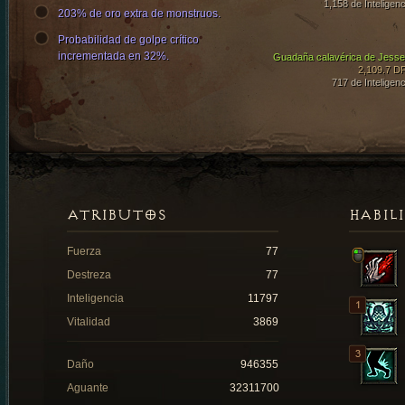
1,158 de Inteligenc
203% de oro extra de monstruos.
Probabilidad de golpe crítico
incrementada en 32%.
Guadaña calavérica de Jesse
2,109.7 D
717 de Inteligenc
ATRIBUTOS
HABIL
Fuerza
77
Destreza
77
Inteligencia
11797
Vitalidad
3869
Daño
946355
Aguante
32311700