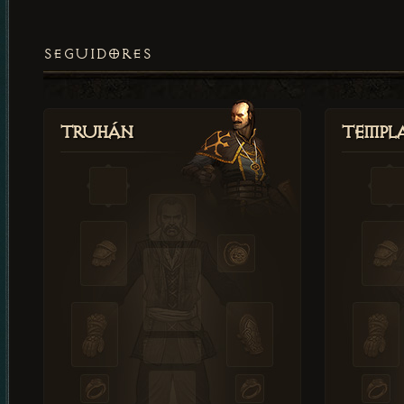
SEGUIDORES
Truhán
Templ