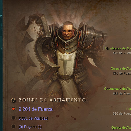
Hombreras de Ak
479 de Fuer
Coraza de Ak
563 de Fuer
Guanteletes de Ak
988 de Fuer
BONOS DE ARMAMENTO
9,204 de Fuerza
Fo
610 de Fuer
5,581 de Vitalidad
(0) Engarce(s)
Quijote de Ak