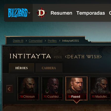
Diablo III
Comunidad
Perfiles
Intitayta#1501
INTITAYTA
DEATH WISH
#1501
HÉROES
CARRERA
70
Chiosun
70
Cuahtezuma
70
Faasd
70
Madufecho