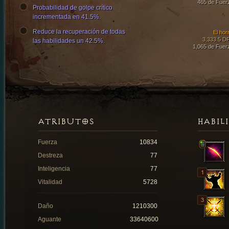
465 de Fuer
Probabilidad de golpe crítico
incrementada en 41.5%.
Reduce la recuperación de todas
El hor
3,333.5 D
las habilidades un 42.5%.
1,065 de Fuer
ATRIBUTOS
HABIL
Fuerza
10834
Destreza
77
Inteligencia
77
Vitalidad
5728
Daño
1210300
Aguante
33640600