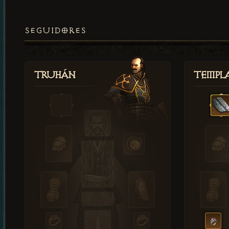
SEGUIDORES
Truhán
Templ