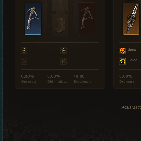
Sanar
Carga
0.00%
0.00%
+0.00
0.00%
Oro extra
Obj. mágicos
Experiencia
Oro extra
Actualizado