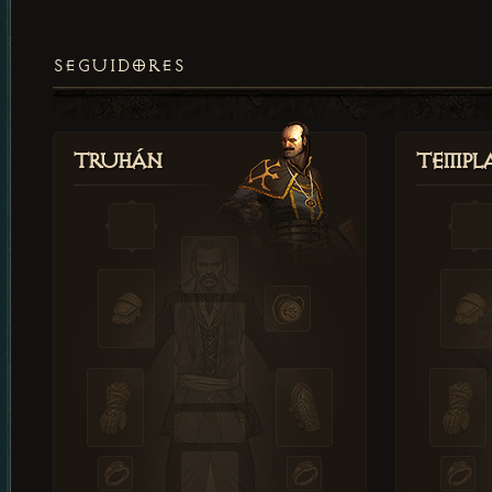
SEGUIDORES
Truhán
Templ