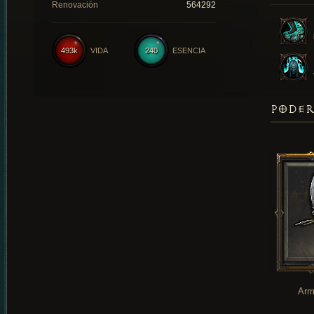
Renovación
564292
493k
VIDA
240
ESENCIA
PODER
Arm