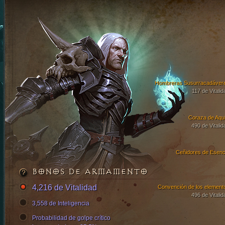
Hombreras Susurracadáver
117 de Vitalid
Coraza de Aqui
490 de Vitalid
Ceñidores de Esenc
BONOS DE ARMAMENTO
4,216 de Vitalidad
Convención de los element
496 de Vitalid
3,558 de Inteligencia
Probabilidad de golpe crítico