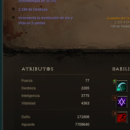
incrementada en 35.5%.
2,188 de Destreza
Incrementa la recolección de oro y
Guadaña del Cic
2,155.4 D
Vida en 5 yardas.
708 de Vitalid
ATRIBUTOS
HABIL
Fuerza
77
Destreza
2265
Inteligencia
3775
Vitalidad
4363
Daño
171606
Aguante
7709640