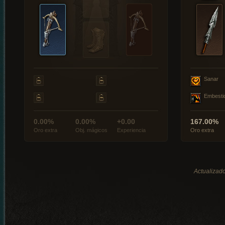
Sanar
Embesti
0.00%
0.00%
+0.00
167.00%
Oro extra
Obj. mágicos
Experiencia
Oro extra
Actualizado