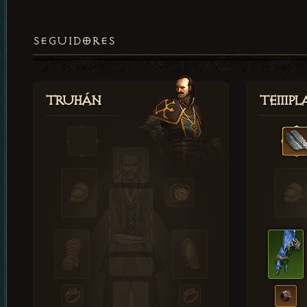
SEGUIDORES
Truhán
Templ