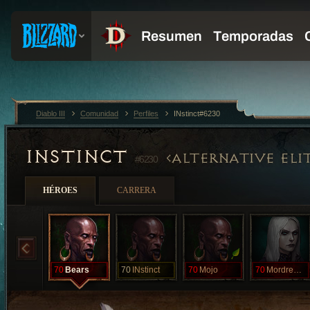
Diablo III
Comunidad
Perfiles
INstinct#6230
INSTINCT
ALTERNATIVE ELIT
#6230
HÉROES
CARRERA
70
Bears
70
INstinct
70
Mojo
70
Mordremoth