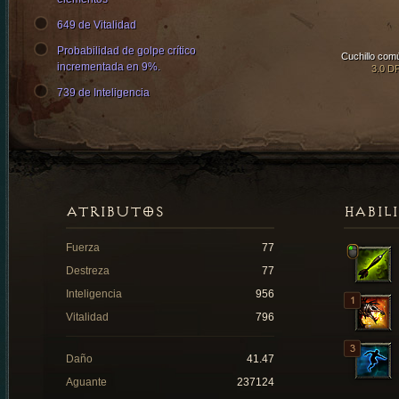
649 de Vitalidad
Probabilidad de golpe crítico
Cuchillo com
incrementada en 9%.
3.0 D
739 de Inteligencia
ATRIBUTOS
HABIL
Fuerza
77
Destreza
77
Inteligencia
956
Vitalidad
796
Daño
41.47
Aguante
237124