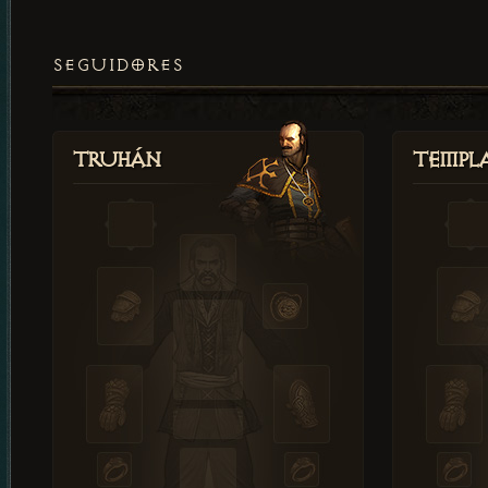
SEGUIDORES
Truhán
Templ