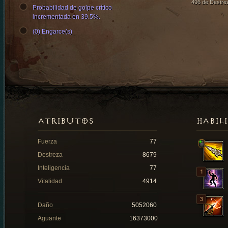
496 de Destre
Probabilidad de golpe crítico
incrementada en 39.5%.
(0) Engarce(s)
ATRIBUTOS
HABIL
Fuerza
77
Destreza
8679
Inteligencia
77
Vitalidad
4914
Daño
5052060
Aguante
16373000