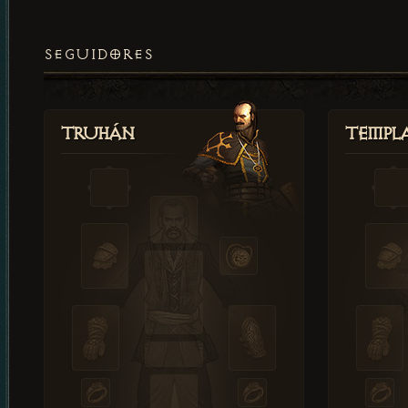
SEGUIDORES
Truhán
Templ