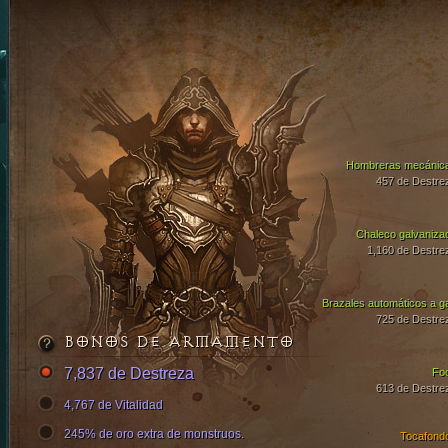
Hombreras mecánic
457 de Destre
Chaleco galvaniza
1,160 de Destre
Brazales automáticos a g
725 de Destre
BONOS DE ARMAMENTO
7,837 de Destreza
Fo
613 de Destre
4,767 de Vitalidad
245% de oro extra de monstruos.
Tocafond