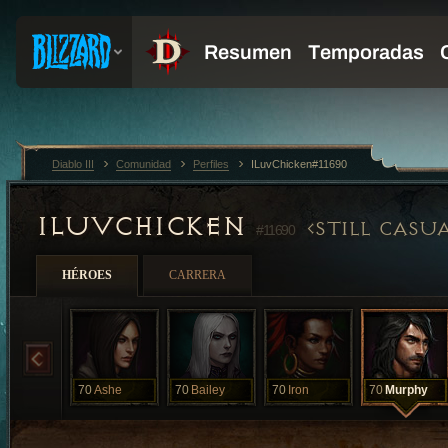
Diablo III
Comunidad
Perfiles
ILuvChicken#11690
ILUVCHICKEN
STILL CASU
#11690
HÉROES
CARRERA
70
Ashe
70
Bailey
70
Iron
70
Murphy