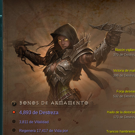
Blasón vigilan
370 de Destre
Victoria de ma
398 de Destre
Forja desea
532 de Destre
BONOS DE ARMAMENTO
4,893 de Destreza
Hado de la distorsi
170 de Destre
3,811 de Vitalidad
Regenera 17,417 de Vida por
Trancos hambrient