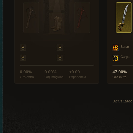
Sanar
Carga
0.00%
0.00%
+0.00
47.00%
Oro extra
Obj. mágicos
Experiencia
Oro extra
Actualizado