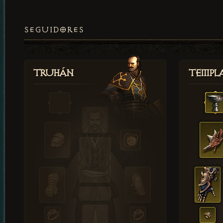
SEGUIDORES
Truhán
Templ