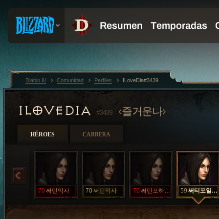
Diablo III
Comunidad
Perfiles
ILoveDia#3439
ILOVEDIA
즐거운나
#3439
HÉROES
CARRERA
70
써틴악사
70
써틴악사
70
써틴포하일인악사
59
써티포일인악사