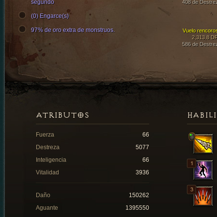
segundo
408 de Destre
(0) Engarce(s)
97% de oro extra de monstruos.
Vuelo rencoro
2,313.8 D
586 de Destre
ATRIBUTOS
HABIL
Fuerza
66
Destreza
5077
Inteligencia
66
Vitalidad
3936
Daño
150262
Aguante
1395550