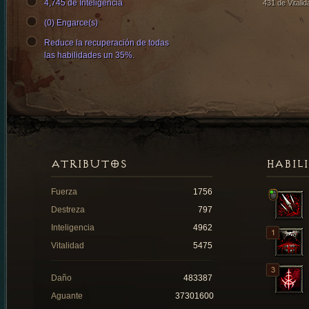
4,745 de Inteligencia
431 de Vitalid
(0) Engarce(s)
Reduce la recuperación de todas
las habilidades un 35%.
ATRIBUTOS
HABIL
Fuerza
1756
Destreza
797
Inteligencia
4962
Vitalidad
5475
Daño
483387
Aguante
37301600