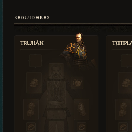
SEGUIDORES
Truhán
Templ