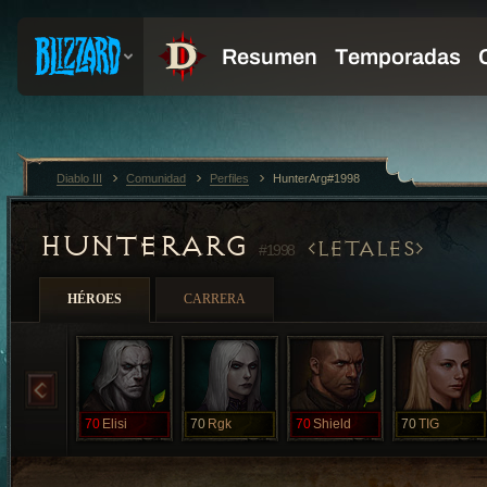
Diablo III
Comunidad
Perfiles
HunterArg#1998
HUNTERARG
LETALES
#1998
HÉROES
CARRERA
70
Elisi
70
Rgk
70
Shield
70
TIG