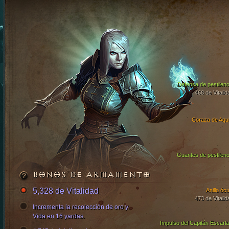
Defensa de pestilenc
468 de Vitalid
Coraza de Aqui
Guantes de pestilenc
BONOS DE ARMAMENTO
5,328 de Vitalidad
Anillo ócu
473 de Vitalid
Incrementa la recolección de oro y
Vida en 16 yardas.
Impulso del Capitán Escarla