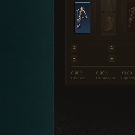
0.00%
0.00%
+0.00
Oro extra
Obj. mágicos
Experien