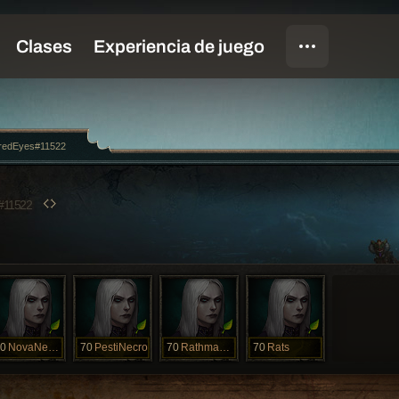
redEyes#11522
#11522
0
NovaNecro
70
PestiNecro
70
RathmaNecro
70
Rats