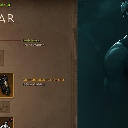
ada
AR
Bauta lujosa
925 de Vitalidad
Guardamédulas de Gelmindor
650 de Vitalidad