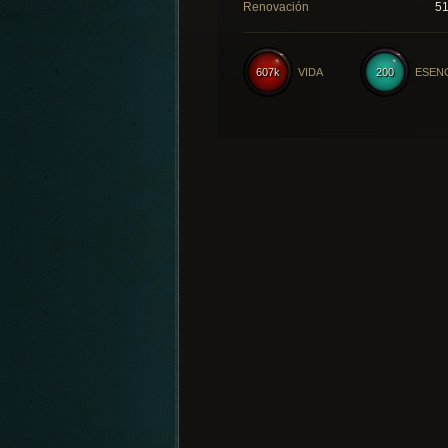
Renovación
5
607k
VIDA
200
ESEN