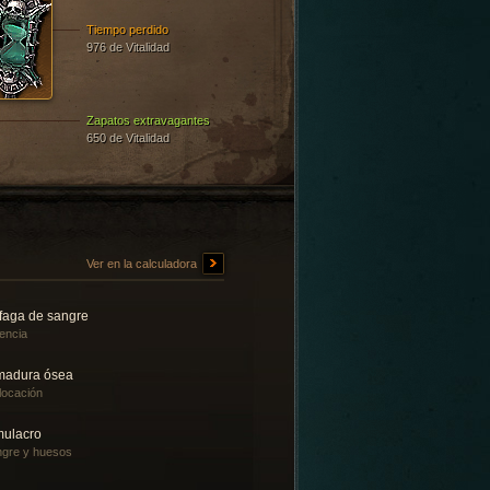
Tiempo perdido
976 de Vitalidad
Zapatos extravagantes
650 de Vitalidad
Ver en la calculadora
faga de sangre
encia
madura ósea
locación
mulacro
gre y huesos