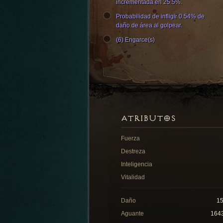
incrementada en 25.5%.
Probabilidad de infligir 0.54% de
daño de área al golpear.
(6) Engarce(s)
ATRIBUTOS
Fuerza
Destreza
Inteligencia
Vitalidad
Daño
1
Aguante
164