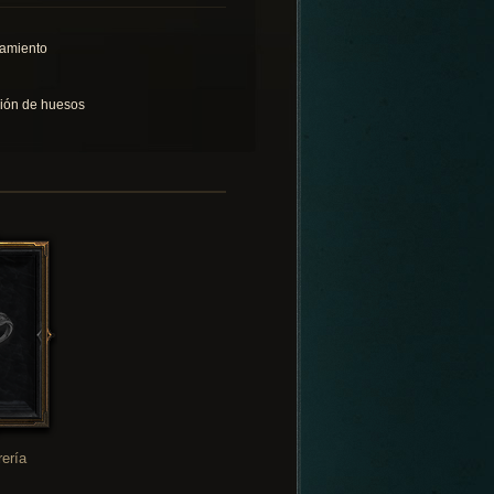
lamiento
sión de huesos
rería