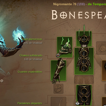
Nigromante
de Tempor
70
(3,810)
-
B
ONESPE
Gigot glamorosas
641 de Vitalidad
Chaleco sofisticado
638 de Vitalidad
Guantes espléndidos
TO
Pantalones elegantes