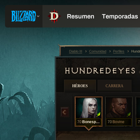
Diablo III
Comunidad
Perfiles
Hund
HUNDREDEYES
HÉROES
CARRERA
70
Bonespear
70
Bovine
7