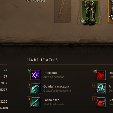
650 de Vitalidad
HABILIDADES
77
Debilidad
Rá
77
Aura de debilidad
Pot
7837
Guadaña macabra
Ar
5277
Guadaña de escarcha
Dis
Lanza ósea
Si
53225
Médula infestada
San
32400