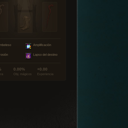
mbeleso
Amplificación
rosión
Lapso del destino
%
0.00%
+0.00
tra
Obj. mágicos
Experiencia