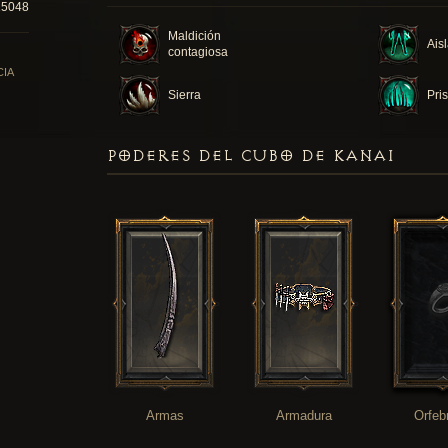
15048
Maldición
Ais
contagiosa
CIA
Sierra
Pri
PODERES DEL CUBO DE KANAI
Armas
Armadura
Orfeb