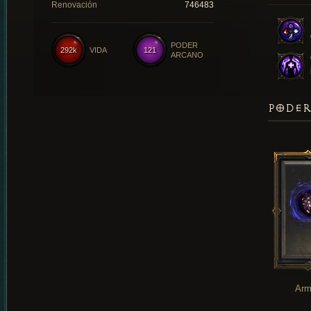
Renovación
746483
PODER
292k
VIDA
121
ARCANO
PODER
Arm