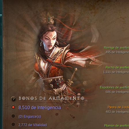
Rémige de avefén
495 de Inteligenc
Pecho de avefén
1,330 de Inteligenc
Espolones de avefén
686 de Inteligenc
BONOS DE ARMAMENTO
8,510 de Inteligencia
Piedra de Jord
483 de Inteligenc
(0) Engarce(s)
2,772 de Vitalidad
Plumón de avefén