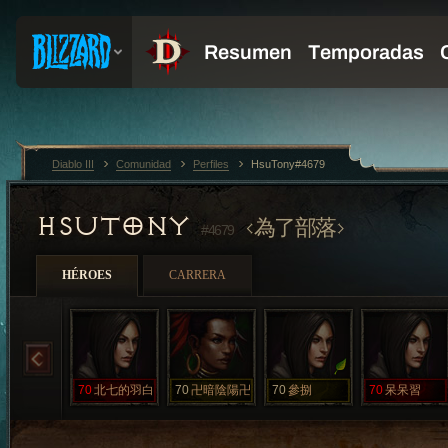
Diablo III
Comunidad
Perfiles
HsuTony#4679
HSUTONY
為了部落
#4679
HÉROES
CARRERA
70
北七的羽白
70
卍暗陰陽卍
70
參捌
70
呆呆習