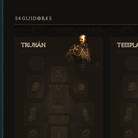
SEGUIDORES
Truhán
Templ