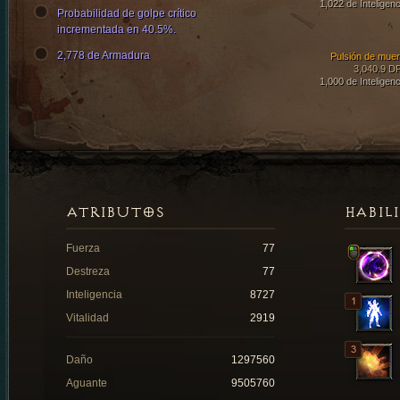
1,022 de Inteligenc
Probabilidad de golpe crítico
incrementada en 40.5%.
2,778 de Armadura
Pulsión de muer
3,040.9 D
1,000 de Inteligenc
ATRIBUTOS
HABIL
Fuerza
77
Destreza
77
Inteligencia
8727
Vitalidad
2919
Daño
1297560
Aguante
9505760