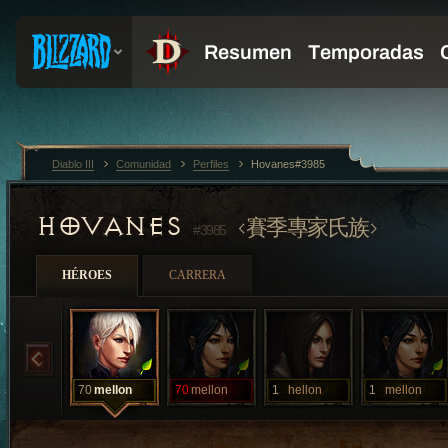
Diablo III
Comunidad
Perfiles
Hovanes#3985
HOVANES
賽季專家氏族
#3985
HÉROES
CARRERA
70
mellon
70
mellon
1
hellon
1
mellon