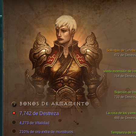
Soliloquio de Lefebv
472 de Destre
Vasta extensión de In
764 de Destre
Sujeción de In
710 de Destre
BONOS DE ARMAMENTO
7,742 de Destreza
La rosa de los vient
488 de Destre
4,273 de Vitalidad
210% de oro extra de monstruos.
Templanza de In