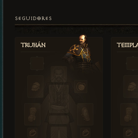
SEGUIDORES
Truhán
Templ