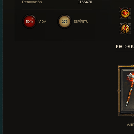
Renovación
1166470
504k
VIDA
279
ESPÍRITU
PODER
Arm