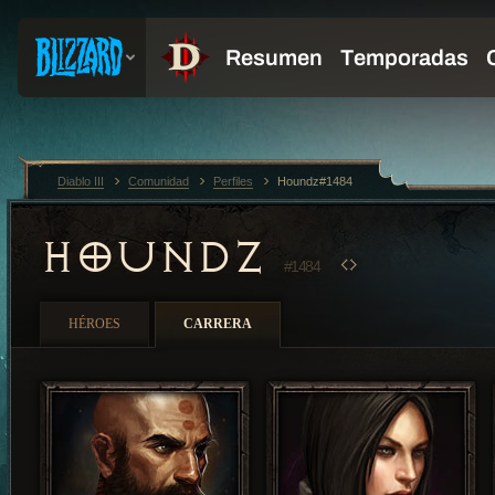
Diablo III
Comunidad
Perfiles
Houndz#1484
HOUNDZ
#1484
HÉROES
CARRERA