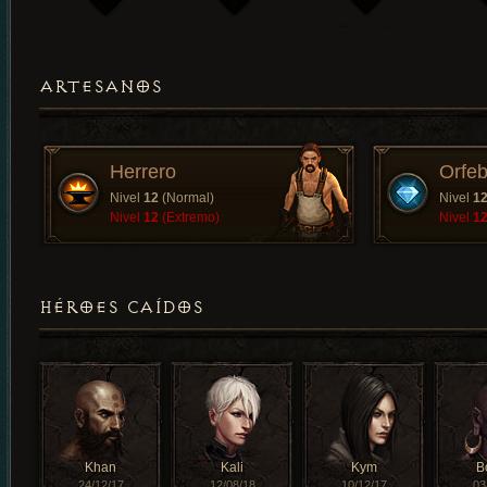
ARTESANOS
Herrero
Orfeb
Nivel
12
(Normal)
Nivel
1
Nivel
12
(Extremo)
Nivel
1
HÉROES CAÍDOS
Khan
Kali
Kym
B
24/12/17
12/08/18
10/12/17
03