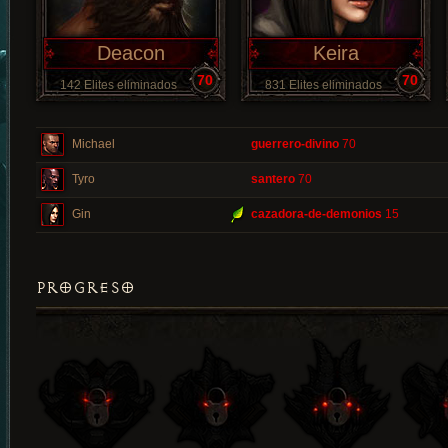
Deacon
Keira
70
70
142 Elites eliminados
831 Elites eliminados
Michael
guerrero-divino
70
Tyro
santero
70
Gin
cazadora-de-demonios
15
PROGRESO