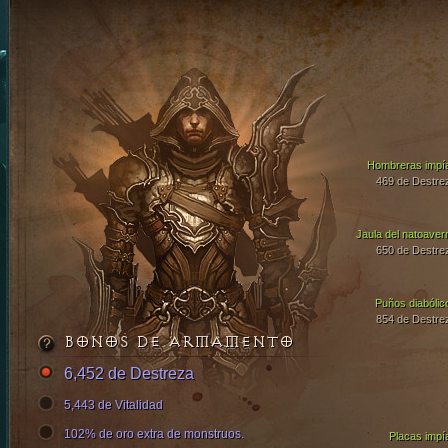
Hombreras impí
469 de Destre
Jaula del natoaver
650 de Destre
Puños diabólic
854 de Destre
BONOS DE ARMAMENTO
6,452 de Destreza
5,443 de Vitalidad
102% de oro extra de monstruos.
Placas impí