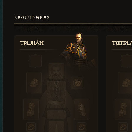
SEGUIDORES
Truhán
Templ