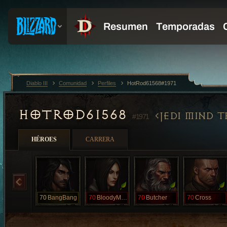
Diablo III
Comunidad
Perfiles
HotRod61568#1971
HOTROD61568
JEDI MIND T
#1971
HÉROES
CARRERA
70
BangBang
70
BloodyMary
70
Butcher
70
Cross