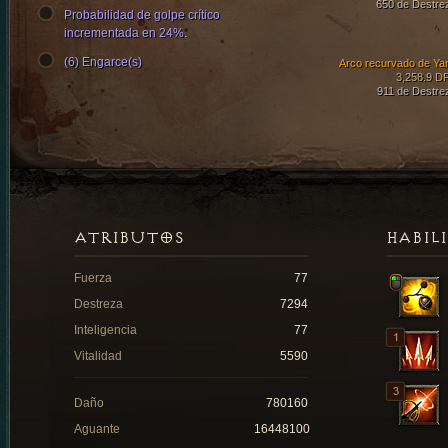
650 de Destre
Probabilidad de golpe crítico
incrementada en 24%.
(6) Engarce(s)
Arco recurvado de Ya
3,258.9 D
911 de Destre
ATRIBUTOS
HABIL
Fuerza
77
Destreza
7294
Inteligencia
77
Vitalidad
5590
Daño
780160
Aguante
16448100