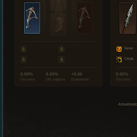
Sanar
Carga
0.00%
0.00%
+0.00
0.00%
Oro extra
Obj. mágicos
Experiencia
Oro extra
Actualizado