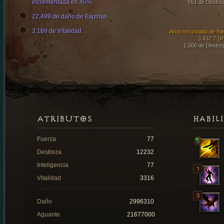
incrementada en 45%.
551 de Destre
22,499 de daño de Espinas
3,169 de Vitalidad
Arco recurvado de Ya
3,432.7 D
1,000 de Destre
ATRIBUTOS
HABIL
Fuerza
77
Destreza
12232
Inteligencia
77
Vitalidad
3316
Daño
2996310
Aguante
21677000