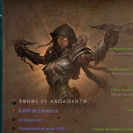
Hombreras impí
621 de Destre
Jaula del natoaver
1,490 de Destre
Puños diabólic
936 de Destre
BONOS DE ARMAMENTO
8,695 de Destreza
Fo
(0) Engarce(s)
Probabilidad de golpe crítico
Impulso del Capitán Escarla