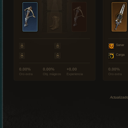
Sanar
Carga
0.00%
0.00%
+0.00
0.00%
Oro extra
Obj. mágicos
Experiencia
Oro extra
Actualizado