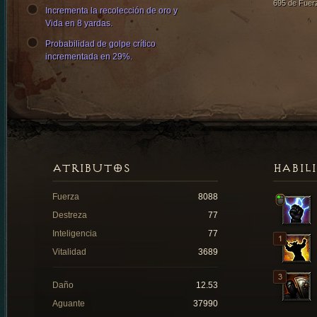
695 de Fuer
Incrementa la recolección de oro y
Vida en 8 yardas.
Probabilidad de golpe crítico
incrementada en 29%.
ATRIBUTOS
HABIL
Fuerza
8088
Destreza
77
Inteligencia
77
Vitalidad
3689
Daño
12.53
Aguante
37990