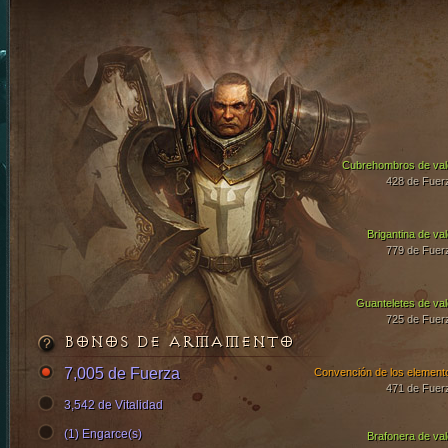
Cubrehombros de val
428 de Fuer
Brigantina de val
779 de Fuer
Guanteletes de val
725 de Fuer
BONOS DE ARMAMENTO
7,005 de Fuerza
Convención de los element
471 de Fuer
3,542 de Vitalidad
(1) Engarce(s)
Brafonera de val