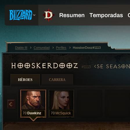
Diablo III
Comunidad
Perfiles
HooskerDooz#1113
HOOSKERDOOZ
SE SEASON
#1113
HÉROES
CARRERA
70
Dawkinz
70
McSquick