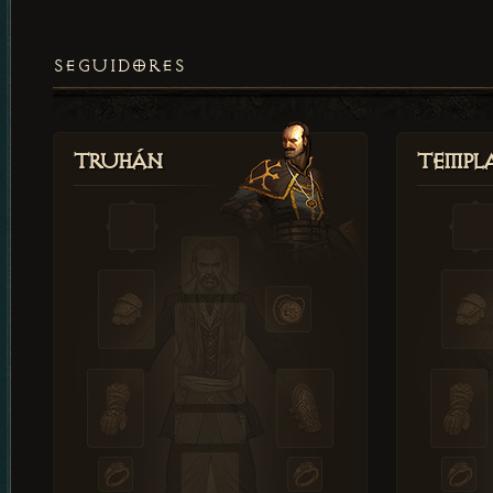
SEGUIDORES
Truhán
Templ