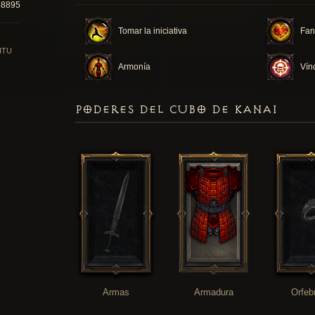
58895
Tomar la iniciativa
Fan
ITU
Armonía
Vín
PODERES DEL CUBO DE KANAI
Armas
Armadura
Orfeb