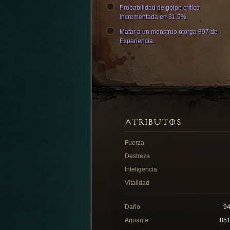
Probabilidad de golpe crítico
incrementada en 31.5%.
Matar a un monstruo otorga 897 de
Experiencia.
ATRIBUTOS
Fuerza
Destreza
Inteligencia
Vitalidad
Daño
9
Aguante
85