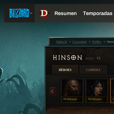
Diablo III
Comunidad
Perfiles
Hins
HINSON
#3209
HÉROES
CARRERA
70
Hinson
70
Hinson
7