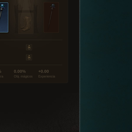
%
0.00%
+0.00
tra
Obj. mágicos
Experiencia