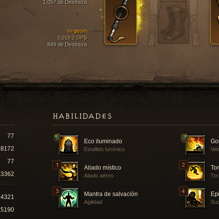
1,057 de Destreza
In-geom
3,019.2 DPS
849 de Destreza
HABILIDADES
77
Eco iluminado
Go
8172
Estallido lumínico
Vel
77
Aliado místico
Tor
3362
Aliado aéreo
Tor
Mantra de salvación
Epi
44321
Agilidad
Sud
15190