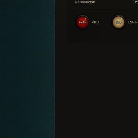
Renovación
3
424k
VIDA
250
ESPÍR