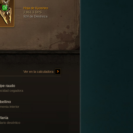
Hoja de Kyoshiro
2,861.3 DPS
924 de Destreza
Ver en la calculadora
lpe raudo
ocidad cegadora
bellino
menta interior
fanía
ario desértico