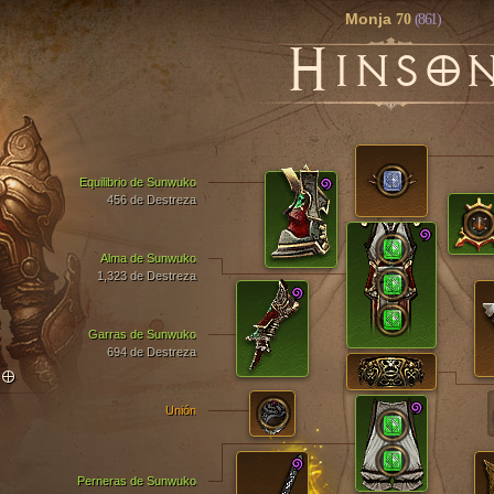
Monja
70
(861)
H
INSO
Equilibrio de Sunwuko
456 de Destreza
Alma de Sunwuko
1,323 de Destreza
Garras de Sunwuko
694 de Destreza
TO
Unión
Perneras de Sunwuko