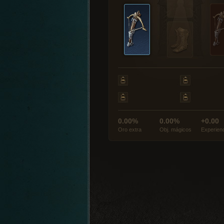
0.00%
0.00%
+0.00
Oro extra
Obj. mágicos
Experien