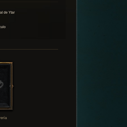
al de Ytar
culo
rería