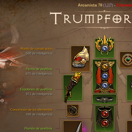
Arcanista
70
(1,227)
-
Extremo
T
RUMPFOR
Manto de canalización
588 de Inteligencia
Pecho de avefénix
675 de Inteligencia
Espolones de avefénix
971 de Inteligencia
TO
Convención de los elementos
438 de Inteligencia
Plumón de avefénix