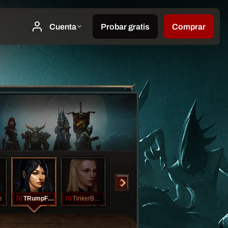
e
70
TRumpForUSA
70
TinkerBelle
60
King