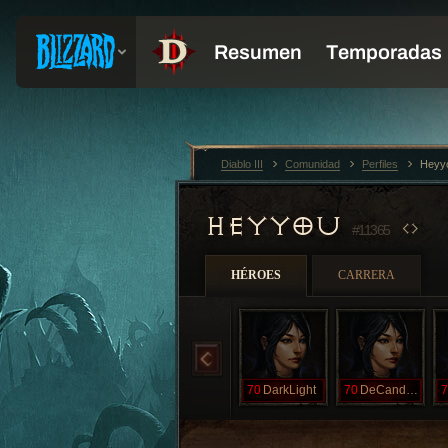
Diablo III
Comunidad
Perfiles
Heyy
HEYYOU
#11365
HÉROES
CARRERA
70
DarkLight
70
DeCandleLass
7