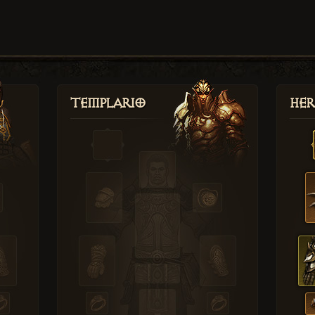
Templario
Her