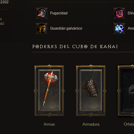
92202
Fugacidad
Dín
R
NO
Guardián galvánico
Ano
PODERES DEL CUBO DE KANAI
Armas
Armadura
Orfeb