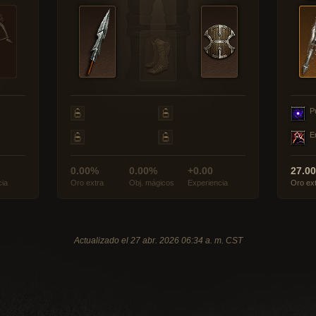
P
E
0.00%
0.00%
+0.00
27.0
cia
Oro extra
Obj. mágicos
Experiencia
Oro ex
Actualizado el 27 abr. 2026 06:34 a. m. CST