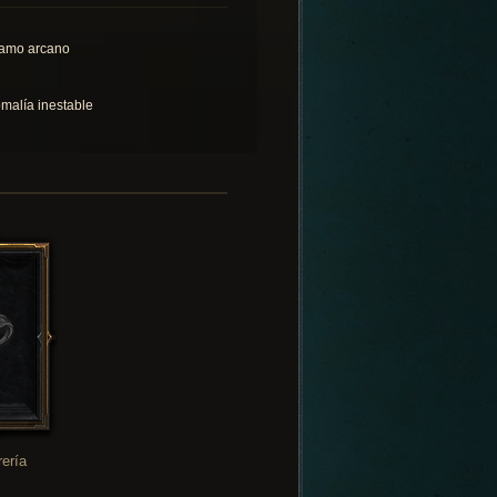
amo arcano
malía inestable
rería