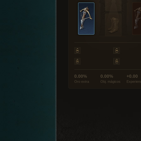
0.00%
0.00%
+0.00
Oro extra
Obj. mágicos
Experien