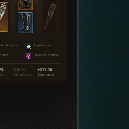
ulso temporal
Amplificación
rosión
Lapso del destino
0%
0.00%
+211.00
tra
Obj. mágicos
Experiencia