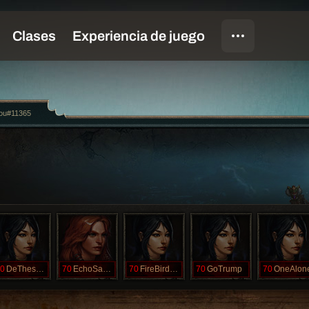
ou#11365
0
DeThessels
70
EchoSackett
70
FireBirdLass
70
GoTrump
70
OneAlon