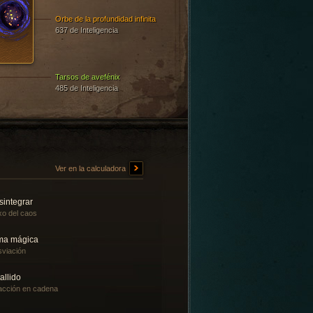
Orbe de la profundidad infinita
637 de Inteligencia
Tarsos de avefénix
485 de Inteligencia
Ver en la calculadora
sintegrar
o del caos
ma mágica
viación
allido
cción en cadena