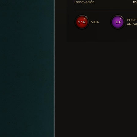
Renovación
8
PODE
973k
VIDA
114
ARCA