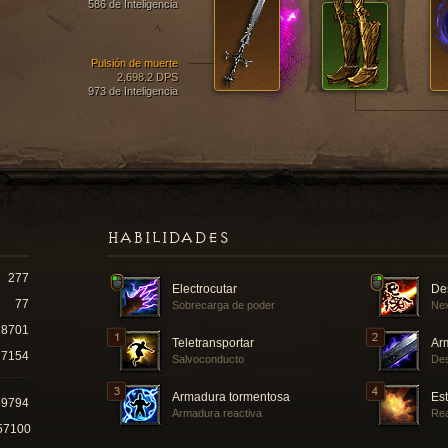
586 de Inteligencia
Pulsión de muerte
2,698.2 DPS
973 de Inteligencia
HABILIDADES
277
Electrocutar
De
77
Sobrecarga de poder
Nex
8701
Teletransportar
Ar
7154
Salvoconducto
Des
Armadura tormentosa
Est
69794
Armadura reactiva
Rea
57100