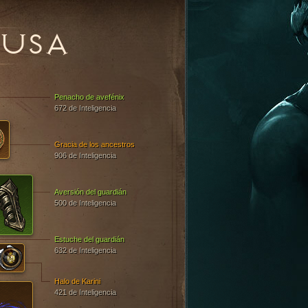
USA
Penacho de avefénix
672 de Inteligencia
Gracia de los ancestros
906 de Inteligencia
Aversión del guardián
500 de Inteligencia
Estuche del guardián
632 de Inteligencia
Halo de Karini
421 de Inteligencia