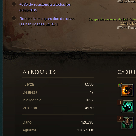
422 de Fuer
+535 de resistencia a todos los
elementos
Reduce la recuperación de todas
Sangre de guerrero de Bul-Kath
2,241.6 D
las habilidades un 31%.
679 de Fuer
ATRIBUTOS
HABIL
Fuerza
6556
Destreza
77
Inteligencia
1057
Vitalidad
4970
Daño
426198
Aguante
21024000