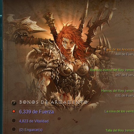
Furia de los Ancestr
484 de Fuer
Reinado eterno del Rey Inmort
947 de Fuer
Hierros del Rey Inmort
631 de Fuer
BONOS DE ARMAMENTO
6,339 de Fuerza
La rosa de los vient
4,823 de Vitalidad
(0) Engarce(s)
Talla del Rey Inmort