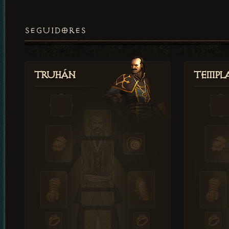
SEGUIDORES
Truhán
Templ