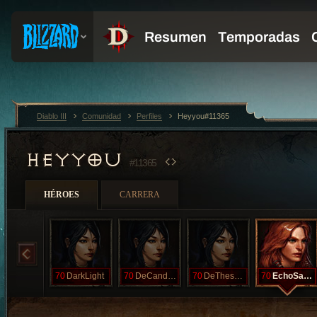
Diablo III
Comunidad
Perfiles
Heyyou#11365
HEYYOU
#11365
HÉROES
CARRERA
70
DarkLight
70
DeCandleLass
70
DeThessels
70
EchoSackett