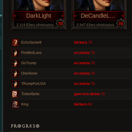
DarkLight
DeCandleLass
70
70
2,114 Elites eliminados
2,947 Elites eliminados
EchoSackett
bárbara
70
FireBirdLass
arcanista
70
GoTrump
arcanista
70
OneAlone
arcanista
70
TRumpForUSA
arcanista
70
TinkerBelle
guerrera-divina
70
King
bárbaro
60
PROGRESO