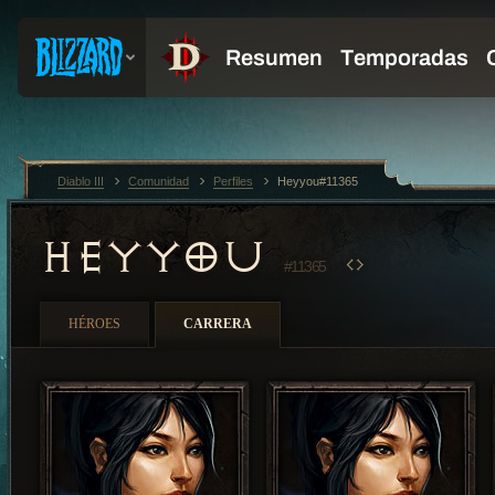
Diablo III
Comunidad
Perfiles
Heyyou#11365
HEYYOU
#11365
HÉROES
CARRERA