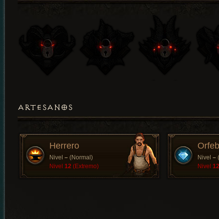
ARTESANOS
Herrero
Orfeb
Nivel
–
(Normal)
Nivel
–
Nivel
12
(Extremo)
Nivel
1