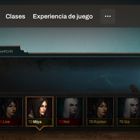
ae#1140
0
Live
70
Miya
70
Nrir
70
Raiden
70
Sia