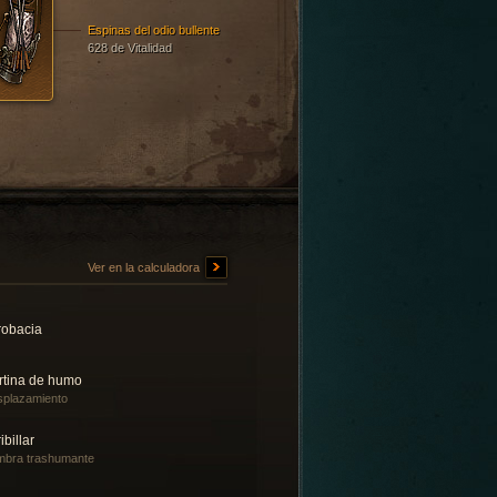
Espinas del odio bullente
628 de Vitalidad
Ver en la calculadora
robacia
rtina de humo
plazamiento
ibillar
bra trashumante