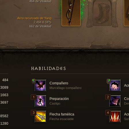
464 de Vitalidad
Arco recurvado de Yang
2,494.8 DPS
662 de Vitalidad
HABILIDADES
484
Compañero
Ac
3089
Murciélago compañero
1663
Preparación
Co
3697
Castigo
Des
Flecha famélica
Acr
98582
Flecha insaciable
Som
81280