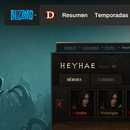
Diablo III
Comunidad
Perfiles
HeyH
HEYHAE
#1140
HÉROES
CARRERA
70
Ember
70
Kerrigan
7