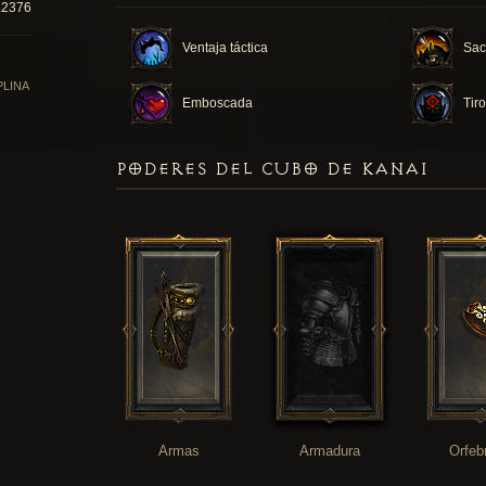
22376
Ventaja táctica
Sacr
PLINA
Emboscada
Tir
PODERES DEL CUBO DE KANAI
Armas
Armadura
Orfeb