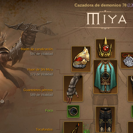
Cazadora de demonios
70
(2,2
M
IYA
Manto de canalización
597 de Vitalidad
Haori de Shi Mizu
173 de Vitalidad
Guanteletes pétreos
589 de Vitalidad
TO
Foco
Tocafondos