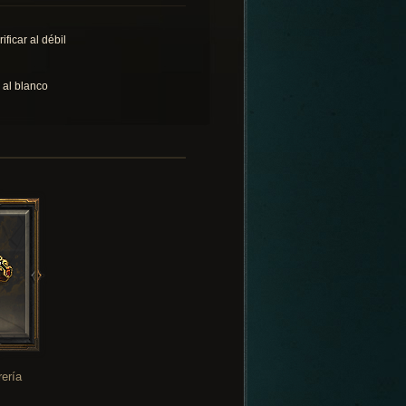
ificar al débil
o al blanco
rería