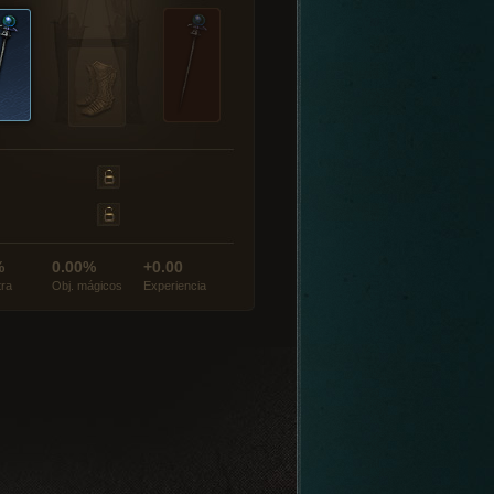
%
0.00%
+0.00
tra
Obj. mágicos
Experiencia