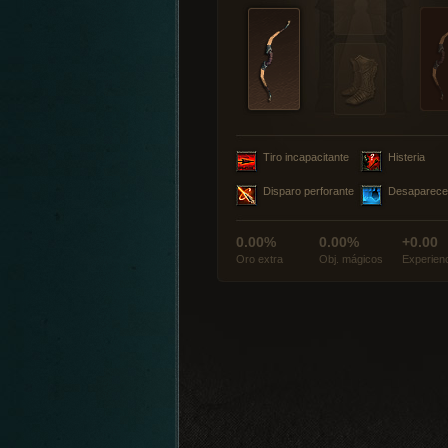
Tiro incapacitante
Histeria
Disparo perforante
Desaparece
0.00%
0.00%
+0.00
Oro extra
Obj. mágicos
Experien