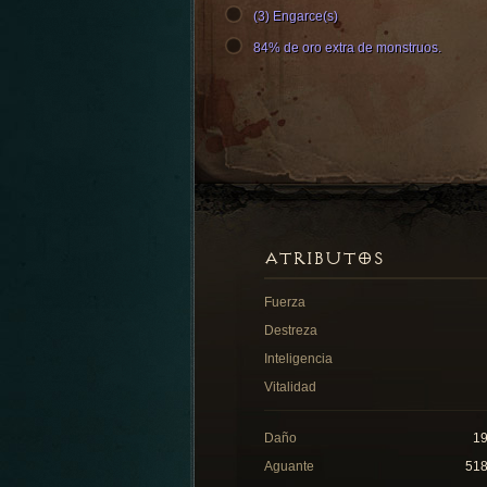
(3) Engarce(s)
84% de oro extra de monstruos.
ATRIBUTOS
Fuerza
Destreza
Inteligencia
Vitalidad
Daño
1
Aguante
51