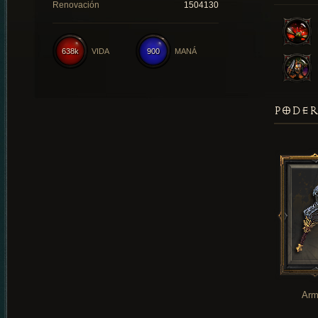
Renovación
1504130
638k
VIDA
900
MANÁ
PODER
Arm