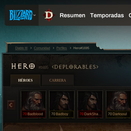
Diablo III
Comunidad
Perfiles
Hero#1695
HERO
DEPLORABLES
#1695
HÉROES
CARRERA
70
Badblood
70
Badboy
70
DarkShadow
70
Darksoul