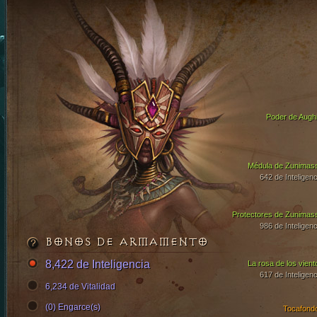
Poder de Aughi
Médula de Zunimas
642 de Inteligenc
Protectores de Zunimas
986 de Inteligenc
BONOS DE ARMAMENTO
8,422 de Inteligencia
La rosa de los vient
617 de Inteligenc
6,234 de Vitalidad
(0) Engarce(s)
Tocafond