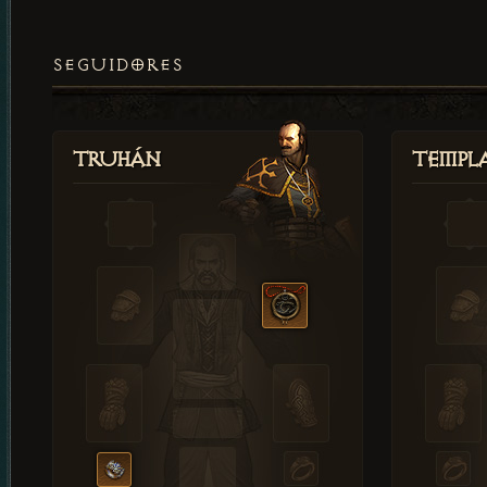
SEGUIDORES
Truhán
Templ