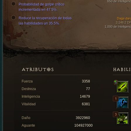
650 de Inteligenc
Probabilidad de golpe crítico
incrementada en 47.5%.
Reduce la recuperación de todas
Daga dar
3,146.2 D
las habilidades un 35.5%.
1,000 de Inteligenc
ATRIBUTOS
HABIL
Fuerza
3358
Destreza
77
Inteligencia
14679
Vitalidad
6381
Daño
3922960
Aguante
104927000