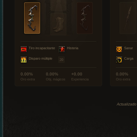
Tiro incapacitante
Histeria
Sanar
Disparo múltiple
Carga
0.00%
0.00%
+0.00
0.00%
Oro extra
Obj. mágicos
Experiencia
Oro extra
Actualizado