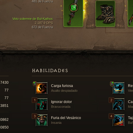
481 de Fuerza
Voto solemne de Bul-Kathos
2,187.9 DPS
672 de Fuerza
HABILIDADES
7430
Carga furiosa
Re
77
Asalto despiadado
Vie
77
Ignorar dolor
Ca
3851
Bravuconada
Ma
Furia del Vesánico
Taj
10862
Insania
Bañ
50850