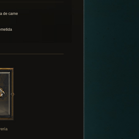
ra de carne
emetida
rería