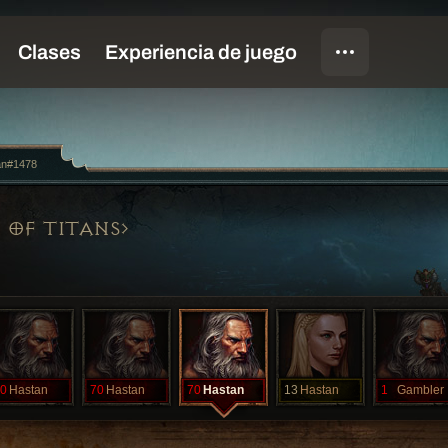
an#1478
 OF TITANS
0
Hastan
70
Hastan
70
Hastan
13
Hastan
1
Gambler