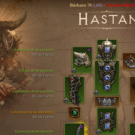
Bárbaro
70
(1,001)
-
Extremo
(Muert
H
ASTA
Hombreras de los páramos
486 de Fuerza
Coraza de los páramos
467 de Fuerza
Guanteletes de los páramos
657 de Fuerza
TO
Convención de los elementos
445 de Fuerza
Escarcela de los páramos