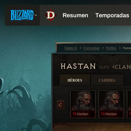
Diablo III
Comunidad
Perfiles
Hast
HASTAN
CLAN
#1478
HÉROES
CARRERA
70
Hastan
70
Hastan
7