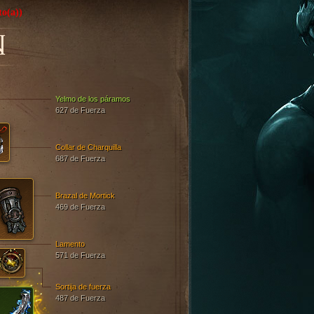
o(a))
N
Yelmo de los páramos
627 de Fuerza
Collar de Charquilla
687 de Fuerza
Brazal de Mortick
469 de Fuerza
Lamento
571 de Fuerza
Sortija de fuerza
487 de Fuerza