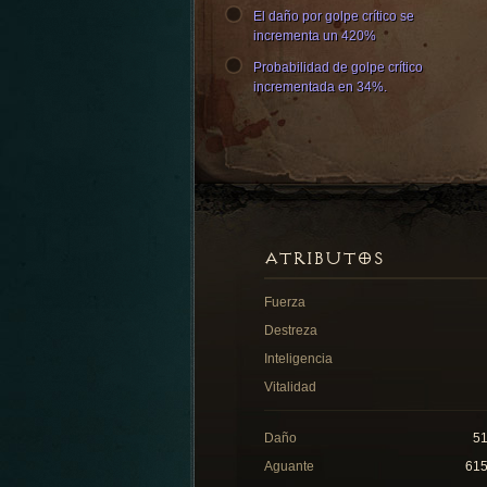
El daño por golpe crítico se
incrementa un 420%
Probabilidad de golpe crítico
incrementada en 34%.
ATRIBUTOS
Fuerza
Destreza
Inteligencia
Vitalidad
Daño
5
Aguante
61