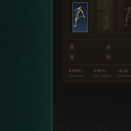
0.00%
0.00%
+0.00
Oro extra
Obj. mágicos
Experien