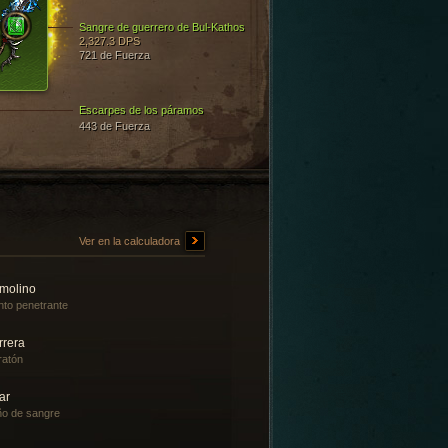
Sangre de guerrero de Bul-Kathos
2,327.3 DPS
721 de Fuerza
Escarpes de los páramos
443 de Fuerza
Ver en la calculadora
molino
nto penetrante
rrera
ratón
ar
o de sangre