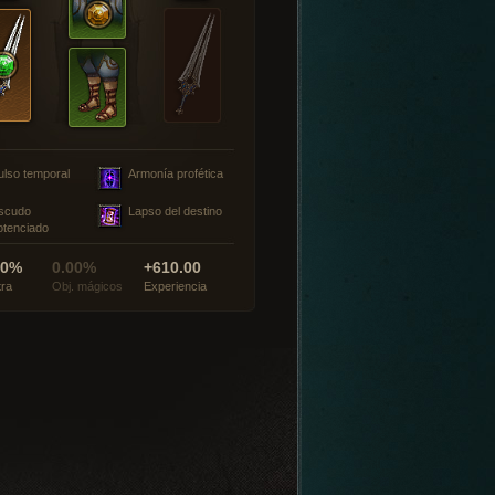
ulso temporal
Armonía profética
scudo
Lapso del destino
otenciado
00%
0.00%
+610.00
tra
Obj. mágicos
Experiencia