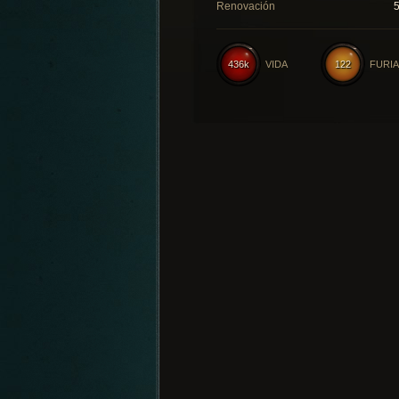
Renovación
436k
VIDA
122
FURIA