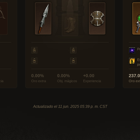
P
E
p
0.00%
0.00%
+0.00
237.
cia
Oro extra
Obj. mágicos
Experiencia
Oro ex
Actualizado el 11 jun. 2025 05:39 p. m. CST