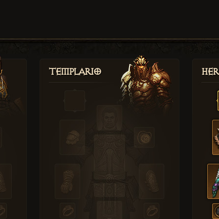
Templario
Her