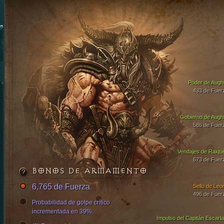
Poder de Aughi
433 de Fuer
Gobierno de Aughi
586 de Fuer
Vendajes de Raiqu
673 de Fuer
BONOS DE ARMAMENTO
6,765 de Fuerza
Sello de Leor
496 de Fuer
Probabilidad de golpe crítico
incrementada en 39%.
Impulso del Capitán Escarla