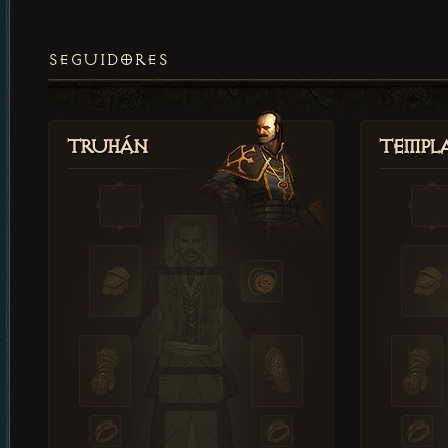
SEGUIDORES
Truhán
Templ