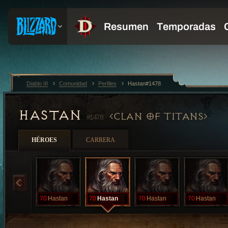
Diablo III
Comunidad
Perfiles
Hastan#1478
HASTAN
CLAN OF TITANS
#1478
HÉROES
CARRERA
70
Hastan
70
Hastan
70
Hastan
70
Hastan