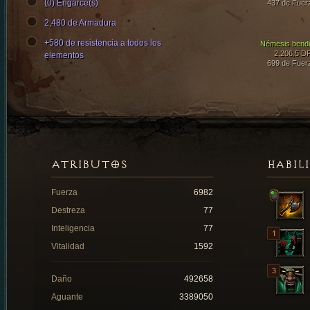
(0) Engarce(s)
437 de Fuer
2,480 de Armadura
+580 de resistencia a todos los
Némesis bendi
2,206.5 D
elementos
699 de Fuer
ATRIBUTOS
HABIL
Fuerza
6982
Destreza
77
Inteligencia
77
Vitalidad
1592
Daño
492658
Aguante
3389050