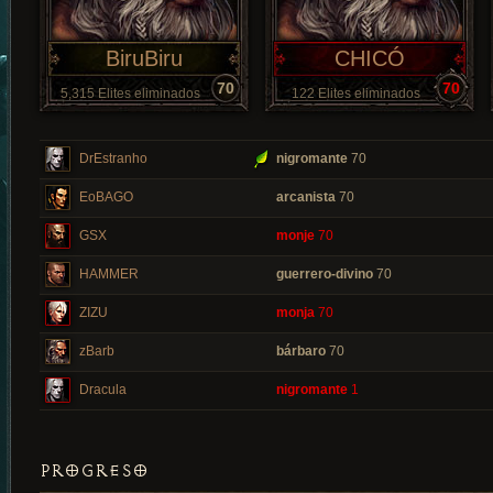
BiruBiru
CHICÓ
70
70
5,315 Elites eliminados
122 Elites eliminados
DrEstranho
nigromante
70
EoBAGO
arcanista
70
GSX
monje
70
HAMMER
guerrero-divino
70
ZIZU
monja
70
zBarb
bárbaro
70
Dracula
nigromante
1
PROGRESO