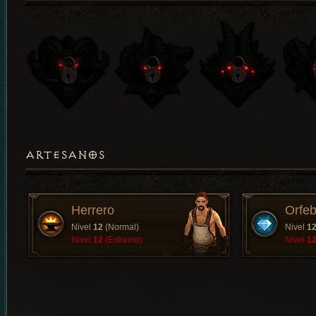
ARTESANOS
Herrero
Orfeb
Nivel
12
(Normal)
Nivel
1
Nivel
12
(Extremo)
Nivel
1