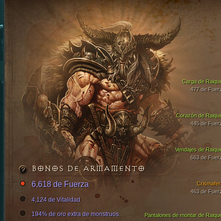
Carga de Raiqu
477 de Fuer
Corazón de Raiqu
445 de Fuer
Vendajes de Raiqu
663 de Fuer
BONOS DE ARMAMENTO
6,618 de Fuerza
Crismafer
463 de Fuer
4,124 de Vitalidad
194% de oro extra de monstruos.
Pantalones de montar de Raiqu