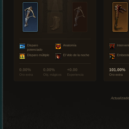
Disparo
Anatomía
Interveni
potenciado
Disparo múltiple
El Velo de la noche
Embesti
0.00%
0.00%
+0.00
101.00%
Oro extra
Obj. mágicos
Experiencia
Oro extra
Actualizado