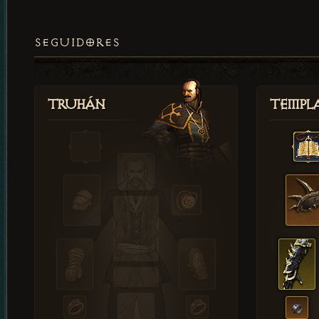
SEGUIDORES
Truhán
Templ