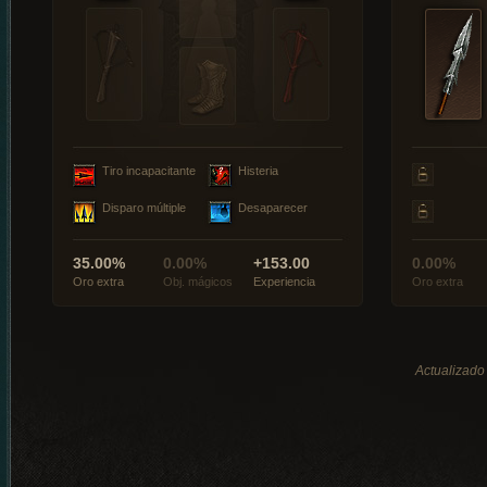
Tiro incapacitante
Histeria
Disparo múltiple
Desaparecer
35.00%
0.00%
+153.00
0.00%
Oro extra
Obj. mágicos
Experiencia
Oro extra
Actualizado