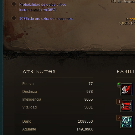
650 de Inteligenc
Probabilidad de golpe crítico
incrementada en 38%.
103% de oro extra de monstruos.
In-ge
2,865.9 D
ATRIBUTOS
HABIL
Fuerza
77
Destreza
973
Inteligencia
8055
Vitalidad
5031
Daño
1088550
Aguante
14919900