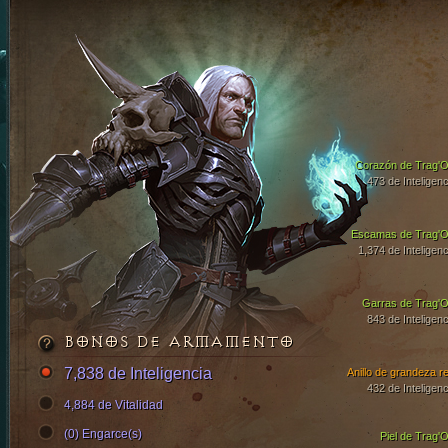
Corazón de Trag'O
473 de Inteligenc
Escamas de Trag'O
1,374 de Inteligenc
Garras de Trag'O
843 de Inteligenc
BONOS DE ARMAMENTO
7,838 de Inteligencia
Anillo de grandeza re
432 de Inteligenc
4,884 de Vitalidad
(0) Engarce(s)
Piel de Trag'O