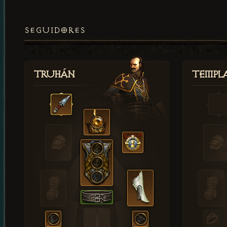
SEGUIDORES
Truhán
Templ