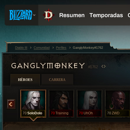
Diablo III
Comunidad
Perfiles
GanglyMonkey#1762
GANGLYMONKEY
#1762
HÉROES
CARRERA
RoundTwo
70
SoloDolo
70
Training
70
UhOh
70
ZWD