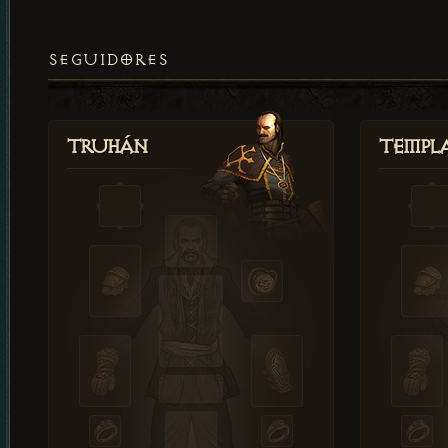
SEGUIDORES
Truhán
Templ