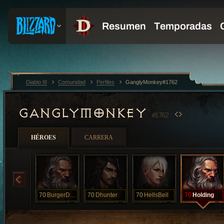
Diablo III
Comunidad
Perfiles
GanglyMonkey#1762
GANGLYMONKEY
#1762
HÉROES
CARRERA
70
BurgerDreams
70
Dhunter
70
HellsBell
70
Holding