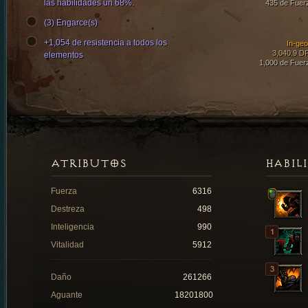
las habilidades un 68%.
435 de Fuer
(3) Engarce(s)
+1,054 de resistencia a todos los
In-ge
3,040.9 D
elementos
1,000 de Fuer
ATRIBUTOS
HABIL
Fuerza
6316
Destreza
498
Inteligencia
990
Vitalidad
5912
Daño
261266
Aguante
18201800